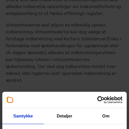
således indberette oplysninger om indkomstforhold og
arbejdsomfang til et fælles offentligt register.
Virksomhederne skal afgive én månedlig samlet
indberetning. Virksomhederne kan dog vælge at
foretage indberetning med kortere tidsinterval (f.eks. i
forbindelse med lønbehandlingen for ugelønnede eller
14-dages-lønnede), således at indberetningsrytmen
kan tilpasses rytmen i virksomhedernes
lønbehandling. Der skal dog indberettes mindst hver
måned, idet reglerne vedr. sporadisk indberetning er
ændret.
Samtykke
Detaljer
Om