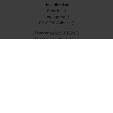
Hovedkontor
Beierholm
Langagervej 1
DK-9220 Aalborg Ø
Telefon:
+45 98 18 72 00
Telefax:
+45 96 34 79 30
info@beierholm.dk
CVR-nr. 32 89 54 68
Genveje
Services