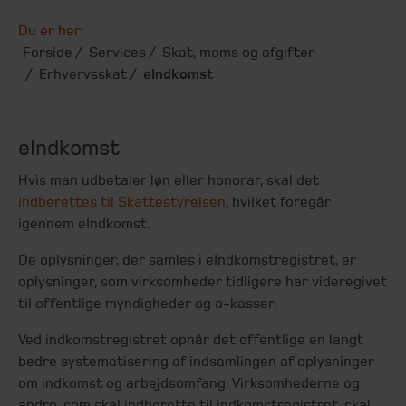
Du er her:
Forside
Services
Skat, moms og afgifter
Erhvervsskat
eIndkomst
eIndkomst
Hvis man udbetaler løn eller honorar, skal det
indberettes til Skattestyrelsen
, hvilket foregår
igennem eIndkomst.
De oplysninger, der samles i eIndkomstregistret, er
oplysninger, som virksomheder tidligere har videregivet
til offentlige myndigheder og a-kasser.
Ved indkomstregistret opnår det offentlige en langt
bedre systematisering af indsamlingen af oplysninger
om indkomst og arbejdsomfang. Virksomhederne og
andre, som skal indberette til indkomstregistret, skal