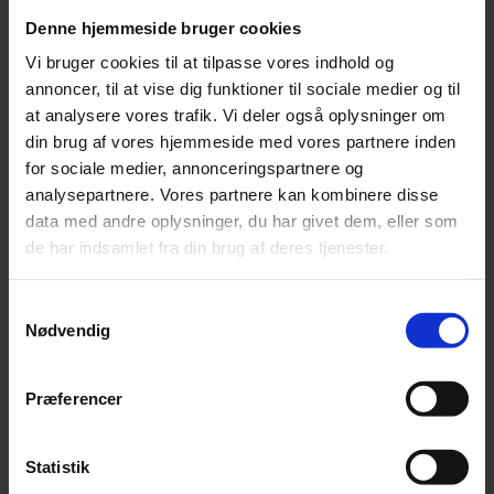
Denne hjemmeside bruger cookies
Vi hjælper gerne
Vi bruger cookies til at tilpasse vores indhold og
annoncer, til at vise dig funktioner til sociale medier og til
Kontakt skatteafdelingen for yderligere rådgivning om
at analysere vores trafik. Vi deler også oplysninger om
eIndkomst.
din brug af vores hjemmeside med vores partnere inden
for sociale medier, annonceringspartnere og
analysepartnere. Vores partnere kan kombinere disse
Find specialister
data med andre oplysninger, du har givet dem, eller som
de har indsamlet fra din brug af deres tjenester.
Samtykkevalg
Nødvendig
Seneste nyt om skat
Præferencer
Statistik