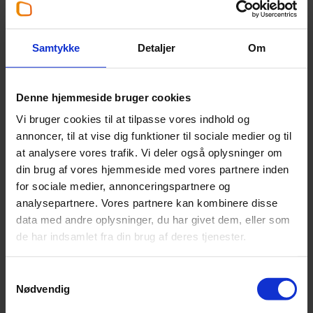
Jacob Dahl Allentoft
Partner
,
Statsautoriseret revisor
Samtykke
Detaljer
Om
+45 96 53 32 71
Denne hjemmeside bruger cookies
jda@beierholm.dk
Vi bruger cookies til at tilpasse vores indhold og
annoncer, til at vise dig funktioner til sociale medier og til
Arbejder her:
at analysere vores trafik. Vi deler også oplysninger om
din brug af vores hjemmeside med vores partnere inden
Revisor Hobro
for sociale medier, annonceringspartnere og
Telefon:
+45 98 52 09 99
analysepartnere. Vores partnere kan kombinere disse
Email:
mariagerfjord@beierholm.dk
data med andre oplysninger, du har givet dem, eller som
Smedevej 1B
de har indsamlet fra din brug af deres tjenester.
DK-9500
Hobro
Samtykkevalg
Nødvendig