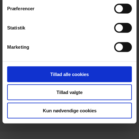
Præferencer
Statistik
Hovedkontor
Marketing
Beierholm
Langagervej 1
DK-9220 Aalborg Ø
Tillad alle cookies
Telefon:
+45 98 18 72 00
Telefax:
+45 96 34 79 30
Tillad valgte
info@beierholm.dk
CVR-nr. 32 89 54 68
Kun nødvendige cookies