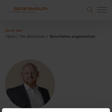
Du er her:
Hjem
Om Beierholm
Beierholms organisation