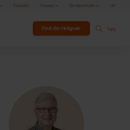
n
Kontakt
Presse
Om Beierholm
UK
Find din rådgiver
Søg