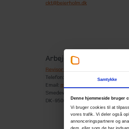
ckt@beierholm.dk
Arbejder her:
Revisor Hobro
Telefon:
+45 98 52 09 99
Samtykke
Email:
mariagerfjord@beierholm.dk
Smedevej 1B
Denne hjemmeside bruger c
DK-9500
Hobro
Vi bruger cookies til at tilpas
vores trafik. Vi deler også 
annonceringspartnere og anal
dem, eller som de har indsaml