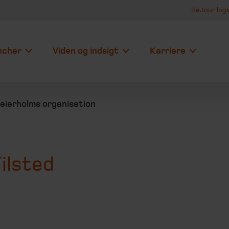
BeJour logi
ncher
Viden og indsigt
Karriere
eierholms organisation
ilsted