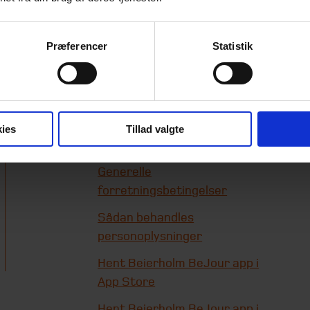
Præferencer
Statistik
Genveje
Beierholms
whistleblowerordning
ies
Tillad valgte
Cookie-information
Generelle
forretningsbetingelser
Sådan behandles
personoplysninger
Hent Beierholm BeJour app i
App Store
Hent Beierholm BeJour app i