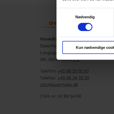
Samtykkevalg
Nødvendig
Hovedkontor
Beierholm
Kun nødvendige cook
Langagervej 1
DK-9220 Aalborg Ø
Telefon:
+45 98 18 72 00
Telefax:
+45 96 34 79 30
info@beierholm.dk
CVR-nr. 32 89 54 68