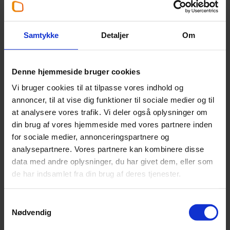
Ulla Koed
Senior manager
,
Registreret revisor
Samtykke
Detaljer
Om
+45 87 39 37 09
Denne hjemmeside bruger cookies
uko@beierholm.dk
Vi bruger cookies til at tilpasse vores indhold og
annoncer, til at vise dig funktioner til sociale medier og til
Arbejder her:
at analysere vores trafik. Vi deler også oplysninger om
din brug af vores hjemmeside med vores partnere inden
Revisor Aarhus
for sociale medier, annonceringspartnere og
Telefon:
+45 87 32 57 00
analysepartnere. Vores partnere kan kombinere disse
Email:
aarhus@beierholm.dk
data med andre oplysninger, du har givet dem, eller som
Tangen 9
de har indsamlet fra din brug af deres tjenester.
DK-8200
Aarhus N
Samtykkevalg
Nødvendig