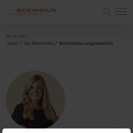
Du er her:
Hjem
Om Beierholm
Beierholms organisation