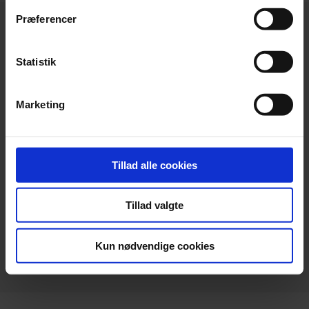
Præferencer
Statistik
Hovedkontor
Marketing
Beierholm
Langagervej 1
DK-9220 Aalborg Ø
Tillad alle cookies
Telefon:
+45 98 18 72 00
Telefax:
+45 96 34 79 30
Tillad valgte
info@beierholm.dk
CVR-nr. 32 89 54 68
Kun nødvendige cookies