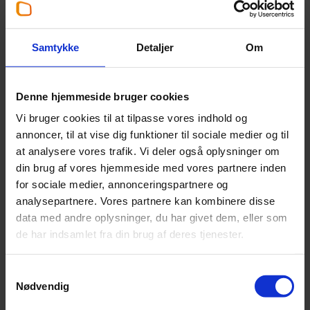
Per Lund Nielsen
Partner
,
Statsautoriseret revisor
Samtykke
Detaljer
Om
+45 96 10 67 79
Denne hjemmeside bruger cookies
pln@beierholm.dk
Vi bruger cookies til at tilpasse vores indhold og
annoncer, til at vise dig funktioner til sociale medier og til
Arbejder her:
at analysere vores trafik. Vi deler også oplysninger om
din brug af vores hjemmeside med vores partnere inden
Revisor Holstebro
for sociale medier, annonceringspartnere og
Telefon:
+45 97 41 22 11
analysepartnere. Vores partnere kan kombinere disse
Email:
holstebro@beierholm.dk
data med andre oplysninger, du har givet dem, eller som
Sletten 45
de har indsamlet fra din brug af deres tjenester.
DK-7500
Holstebro
Samtykkevalg
Nødvendig