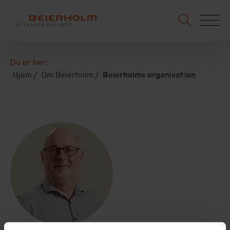
Du er her:
Hjem
Om Beierholm
Beierholms organisation