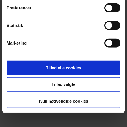
Præferencer
Statistik
Hovedkontor
Marketing
Beierholm
Langagervej 1
DK-9220 Aalborg Ø
Tillad alle cookies
Telefon:
+45 98 18 72 00
Telefax:
+45 96 34 79 30
Tillad valgte
info@beierholm.dk
CVR-nr. 32 89 54 68
Kun nødvendige cookies