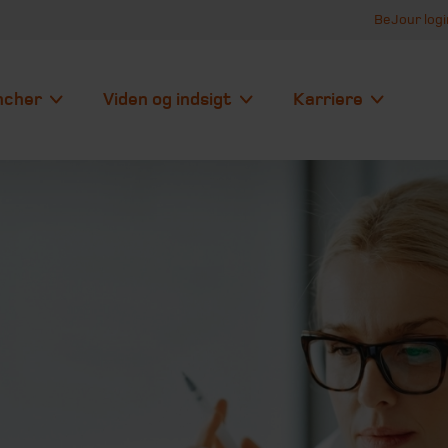
BeJour logi
ncher
Viden og indsigt
Karriere