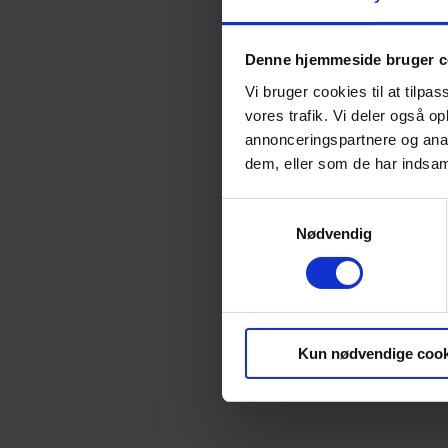
Denne hjemmeside bruger c
Publikati
Vi bruger cookies til at tilpas
vores trafik. Vi deler også 
annonceringspartnere og anal
dem, eller som de har indsaml
Samtykkevalg
Nødvendig
Hvis du h
Beierhol
Kun nødvendige cook