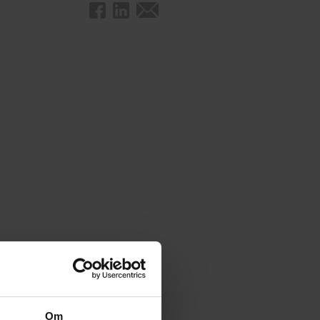
eder og
Om