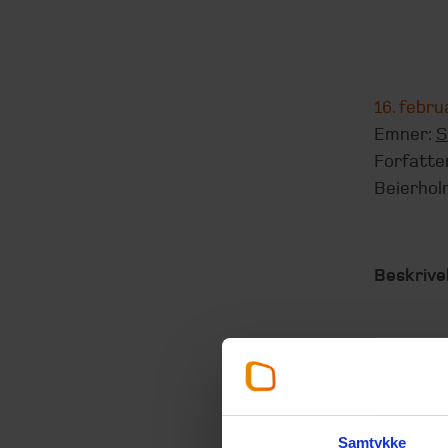
16. febru
Emner:
S
Forfatte
Beierhol
Beskrivel
Aktieløn
benyttes 
nøglemed
Samtykke
Læs mere 