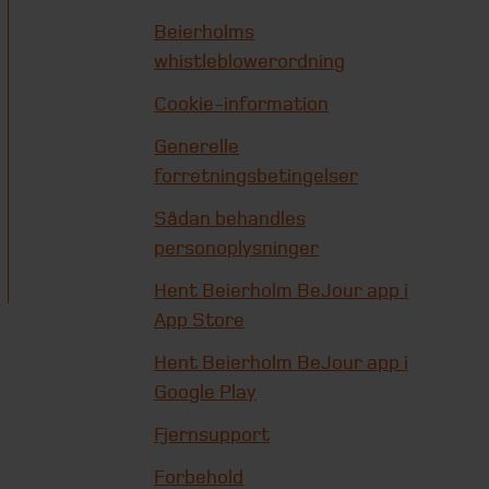
Beierholms
whistleblowerordning
Cookie-information
Generelle
forretningsbetingelser
Sådan behandles
personoplysninger
Hent Beierholm BeJour app i
App Store
Hent Beierholm BeJour app i
Google Play
Fjernsupport
Forbehold