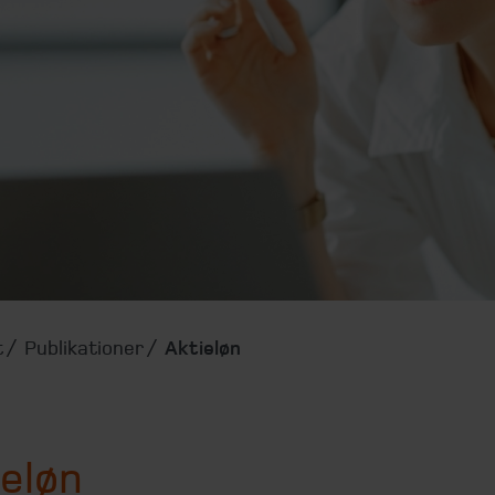
t
Publikationer
Aktieløn
eløn