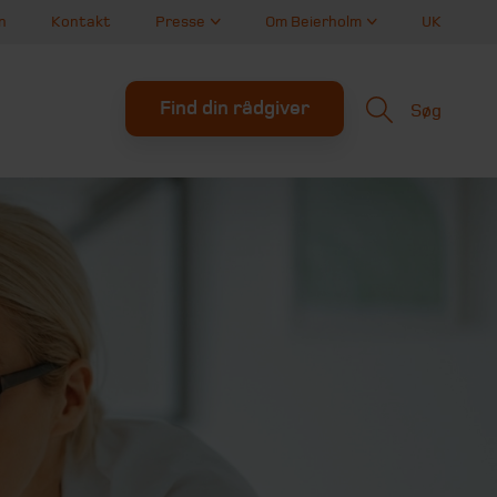
n
Kontakt
Presse
Om Beierholm
UK
Find din rådgiver
Søg