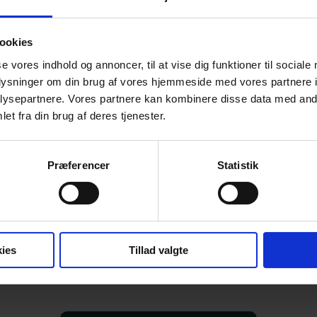
ookies
onen er opdateret pr. februar 2026.
se vores indhold og annoncer, til at vise dig funktioner til sociale
oplysninger om din brug af vores hjemmeside med vores partnere i
ysepartnere. Vores partnere kan kombinere disse data med andr
et fra din brug af deres tjenester.
Download publikationen
Præferencer
Statistik
ar spørgsmål til publikationen, er du velkommen til at k
ms Skatteafdeling.
ies
Tillad valgte