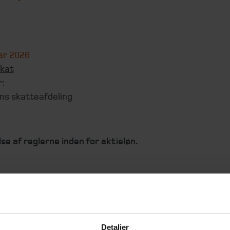
ar 2026
kat
r:
ms skatteafdeling
se af reglerne inden for aktieløn.
 anvendes ofte som et fastholdelseselement i virksomh
i praksis som et incitament over for direktører og
arbejdere i virksomhederne.
Detaljer
om aktieløn i vores publikation.