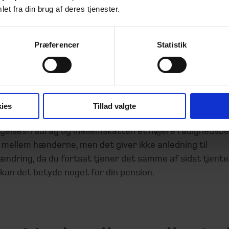
der det så dig? Svaret afhænger selvfølgelig af dit
et fra din brug af deres tjenester.
niveau.
 mindre end 640.000 kr. årligt, er det udelukkende forhø
Præferencer
Statistik
gelsesfradraget, du vil mærke. Er dit indkomstniveau m
r. og 750.000 kr., er du i gruppen, der relativt vil opleve 
orbedring, og det kan måske motivere til at tage lidt ek
da du kan nøjes med at betale mellemskat i stedet for t
ies
Tillad valgte
dtægtsniveau over 750.000 kr. årligt, får du qua besparel
gelsesfradrag og mellemskatten et højere rådighedsbe
 mellem hænderne, men det giver ikke anledning til
dring, da du fortsat tjener det samme af sidst tjente 
kan det betyde noget for din pension.