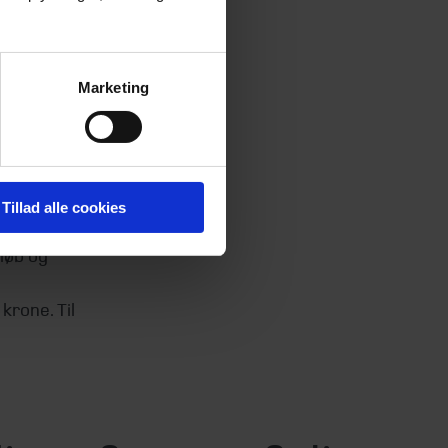
jelsen af
Marketing
ellem
den
stra
opskat.
Tillad alle cookies
sen via
løb og
krone. Til