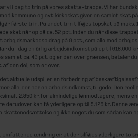
ar vi i dag to trin på vores skatte-trappe. Vi har bundsk
ed kommune og evt. kirkeskat giver en samlet skat på 
dgør første trin. På andet trin tilføjes topskat på maks. 
de skat når op på ca. 52 pct. Inden du når disse trappet
lt arbejdsmarkedsbidrag på 8 pct., som alle med arbejd
Har du i dag en årlig arbejdsindkomst på op til 618.000 kr.
s samlet ca. 43 pct. og er den over grænsen, betaler du
t. af den del, som er over.
 det aktuelle udspil er en forbedring af beskæftigelsesf
r alle, der har en arbejdsindkomst, til gode. Den reelle
simalt 2.850 kr. for almindelige lønmodtagere, mens en
e derudover kan få yderligere op til 5.125 kr. Denne æn
e skattenedsættelse og ikke noget du som sådan kan o
omfattende ændring er, at der tilføjes yderligere to tr