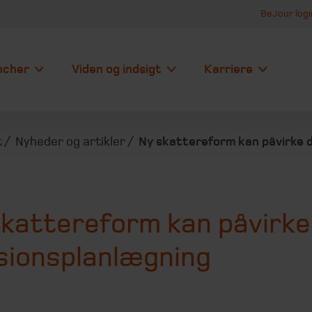
BeJour logi
ncher
Viden og indsigt
Karriere
t
Nyheder og artikler
Ny skattereform kan påvirke 
skattereform kan påvirke
sionsplanlægning