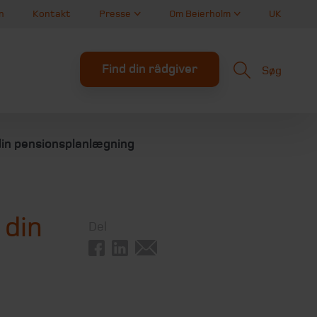
n
Kontakt
Presse
Om Beierholm
UK
Find din rådgiver
Søg
din pensionsplanlægning
 din
Del