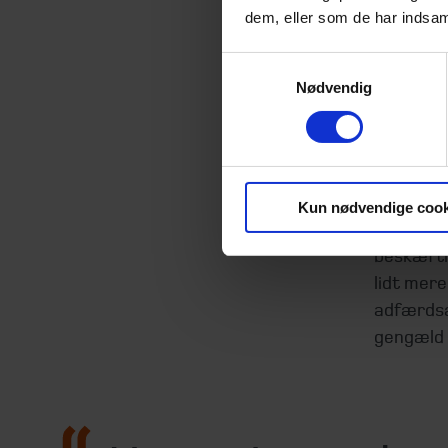
Hvad bety
dem, eller som de har indsaml
indkomst
Samtykkevalg
Tjener du
Nødvendig
beskæfti
640.000 k
største f
arbejde, 
Kun nødvendige cook
Er dit in
beskæfti
lidt mere
adfærdsæn
gengæld 