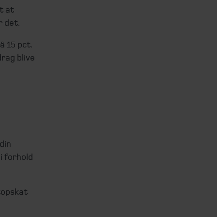
t at
r det.
å 15 pct.
drag blive
din
i forhold
 topskat