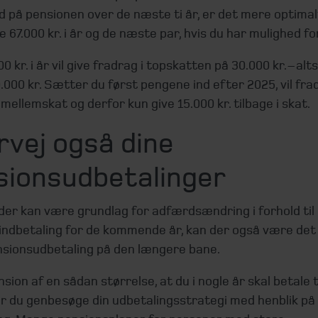
d på pensionen over de næste ti år, er det mere optimal
e 67.000 kr. i år og de næste par, hvis du har mulighed fo
 kr. i år vil give fradrag i topskatten på 30.000 kr. – alts
.000 kr. Sætter du først pengene ind efter 2025, vil fra
 mellemskat og derfor kun give 15.000 kr. tilbage i skat.
rvej også dine
sionsudbetalinger
er kan være grundlag for adfærdsændring i forhold til 
indbetaling for de kommende år, kan der også være det 
ensionsudbetaling på den længere bane.
nsion af en sådan størrelse, at du i nogle år skal betale
ør du genbesøge din udbetalingsstrategi med henblik på