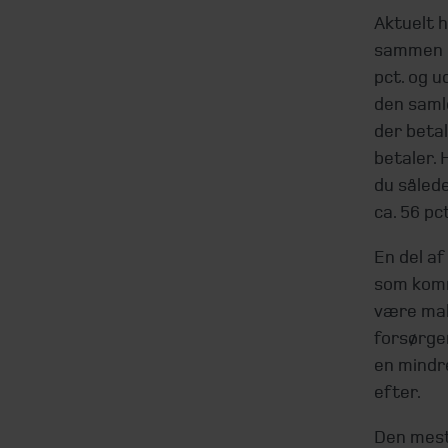
Aktuelt h
sammen m
pct. og u
den samle
der beta
betaler. 
du sålede
ca. 56 pc
En del af
som komme
være mak
forsørger
en mindr
efter.
Den mest 