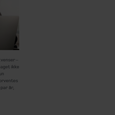
kvenser –
laget ikke
un
forventes
 par år,