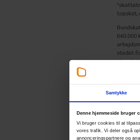
”skattet
topskat, 
Bundskat
640.000 k
arbejdsm
stedet fo
i topskat
mellemska
Overstig
som har 
Samtykke
mellemska
den nye t
Denne hjemmeside bruger c
Den
Vi bruger cookies til at tilpas
vores trafik. Vi deler også 
annonceringspartnere og anal