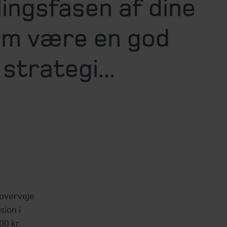
lingsfasen af dine
orm være en god
strategi...
 overveje
ion i
0 kr.