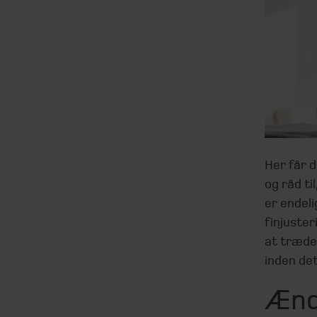
Her får 
og råd ti
er endeli
finjuste
at træde 
inden det
Ænd