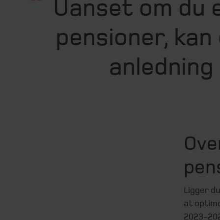
Uanset om du er
pensioner, kan
anledning 
Over
pen
Ligger du
at optim
2023-202