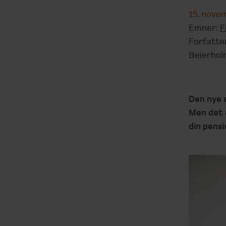
15. nove
Emner:
F
Forfatte
Beierhol
Den nye 
Men det e
din pens