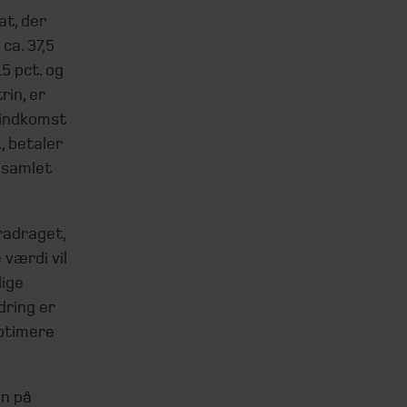
at, der
ca. 37,5
15 pct. og
rin, er
sindkomst
, betaler
 samlet
radraget,
 værdi vil
lige
dring er
ptimere
in på