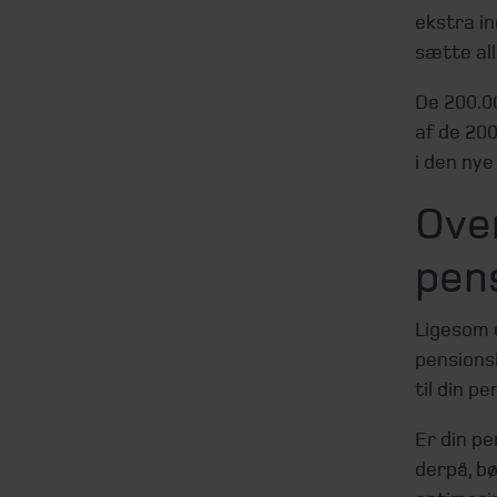
ekstra in
sætte all
De 200.000
af de 200
i den nye
Ove
pen
Ligesom d
pensions
til din p
Er din pe
derpå, b