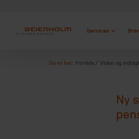
Services
Bra
Du er her:
Forside
Viden og indsig
Ny 
pen