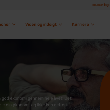
BeJour logi
ncher
Viden og indsigt
Karriere
 god økonomi gennem hele livet. Det
 din økonomi, og ikke kun det du