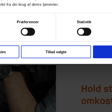
et fra din brug af deres tjenester.
 de opsparede
gi for
Præferencer
Statistik
tempo at bruge
r mange af dem,
ies
Tillad valgte
Hold s
omkos