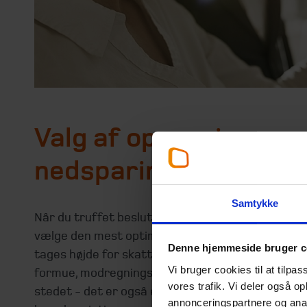
Valg af opsparing og
nedsparing
Samtykke
Når du truffet beslutning om behovet for opspari
vælge den mest optimale måde at opspare på. He
Denne hjemmeside bruger c
tages højde for skatteforhold, opsparingens fleksi
Vi bruger cookies til at tilpas
formue, modregningsregler mv. Måske skal du afvi
vores trafik. Vi deler også 
stedet - det er også en form for opsparing. Vi h
annonceringspartnere og anal