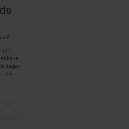
 de
 om?
n god
 at have
hverdagen
f sin