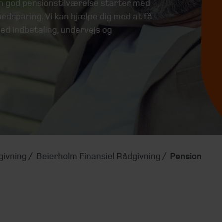
n god pensionstilværelse starter med
nedsparing. Vi kan hjælpe dig med at få
ed indbetaling, undervejs og
givning
Beierholm Finansiel Rådgivning
Pension