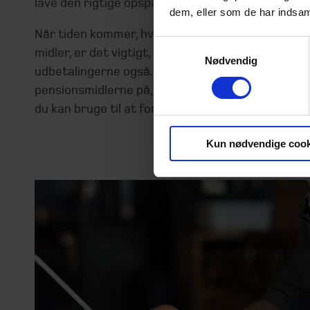
lave den rigtige opsparingsstrategi for dig.
dem, eller som de har indsaml
Når tiden kommer, hvor du skal til at tage hul på
Samtykkevalg
midler, er det vigtigt, at der lægges en klar strate
Nødvendig
udbetalingerne også. Den rigtige rækkefølge og 
pensionsmidlerne på, har stor betydning for, hvo
du kan bruge til at forsøde tilværelsen.
Kun nødvendige cook