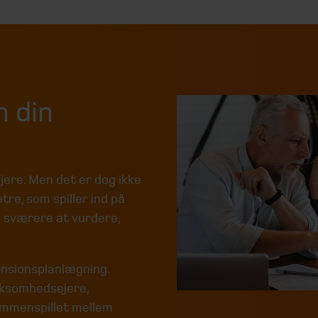
 din
ere. Men det er dog ikke
re, som spiller ind på
 sværere at vurdere,
ensionsplanlægning.
rksomhedsejere,
sammenspillet mellem