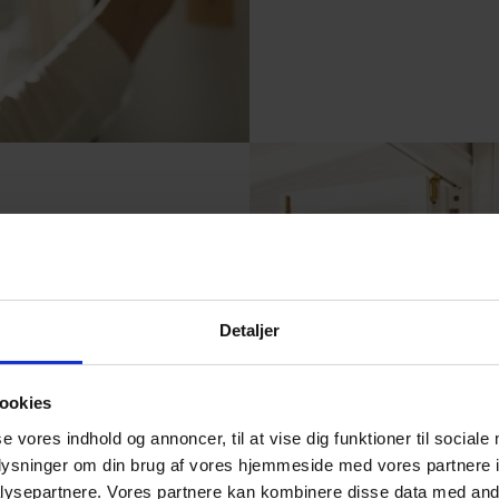
Detaljer
ng, skal du
r skal der
ookies
bilitet, øvrig
se vores indhold og annoncer, til at vise dig funktioner til sociale
kle gæld i
oplysninger om din brug af vores hjemmeside med vores partnere i
jælper med at
ysepartnere. Vores partnere kan kombinere disse data med andr