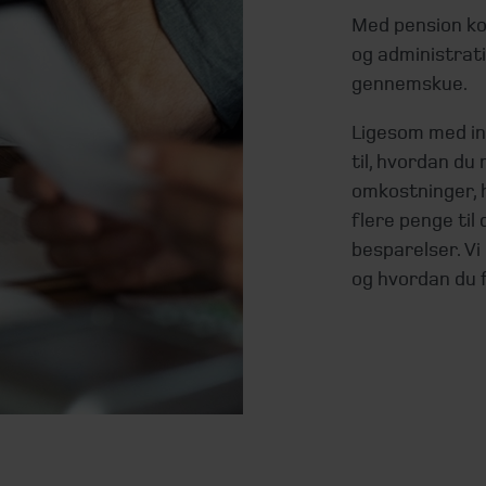
Med pension k
og administrat
gennemskue.
Ligesom med inv
til, hvordan du
omkostninger, h
flere penge til 
besparelser. Vi 
og hvordan du 