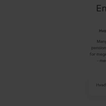
En
Hvo
Mang
pension
for mege
– me
Hvad