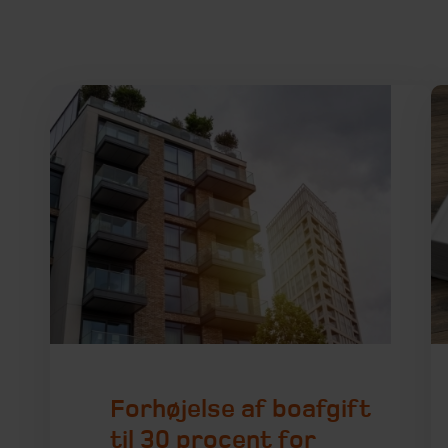
Forhøjelse af boafgift
til 30 procent for