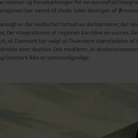
ke rammer og forudsætninger for en succesfuld integrat
regionen har været til stede siden åbningen af Øresun
sigt er der imidlertid fortsat en del barrierer, der ska
s, før integrationen af regionen kan blive en succes. De
st, at Danmark har valgt at finansiere størstedelen af 
 direkte over skatten. Det medfører, at skattesystemern
og Danmark ikke er sammenlignelige.