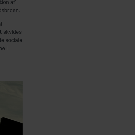
ion af
dsbroen.
l
t skyldes
de sociale
e i