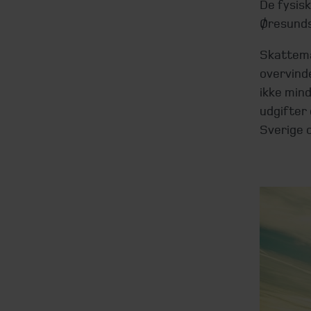
De fysis
Øresunds
Skattemæs
overvinde
ikke mind
udgifter
Sverige 