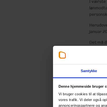
I værste
lønmodta
personska
Herudove
januar 20
Det må de
dansk el
Øresunds
Samtykke
Denne hjemmeside bruger c
Vi bruger cookies til at tilpas
vores trafik. Vi deler også 
annonceringspartnere og anal