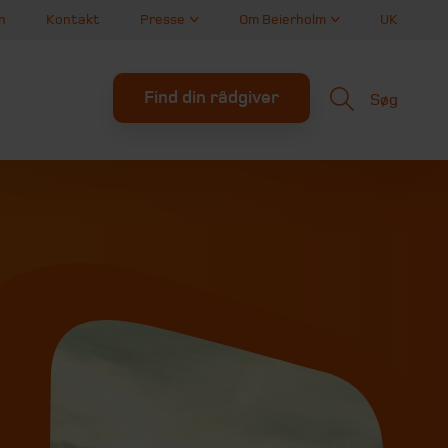
n
Kontakt
Presse
Om Beierholm
UK
Find din rådgiver
Søg