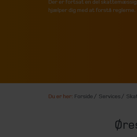
Der er fortsat en del skattemæssig
hjælper dig med at forstå reglerne.
Du er her:
Forside
Services
Skat
Øre