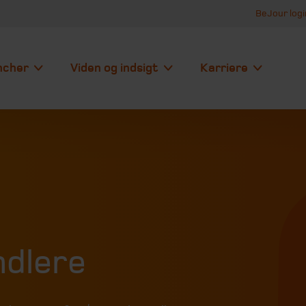
BeJour logi
ncher
Viden og indsigt
Karriere
dlere