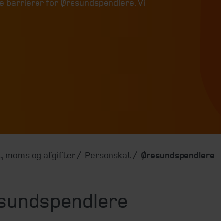
e barrierer for Øresundspendlere. Vi
, moms og afgifter
Personskat
Øresundspendlere
sundspendlere