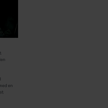
t
den
l
 med en
st