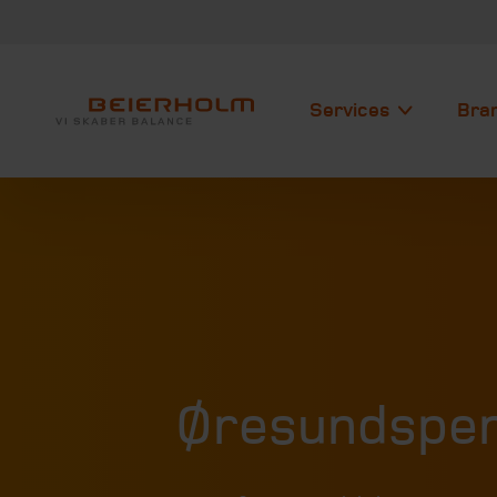
Services
Bra
Øresundspen