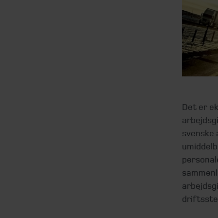
Det er e
arbejdsgi
svenske a
umiddelb
personal
sammenli
arbejdsgi
driftsste