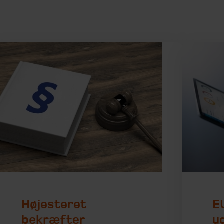
Højesteret
E
bekræfter
u