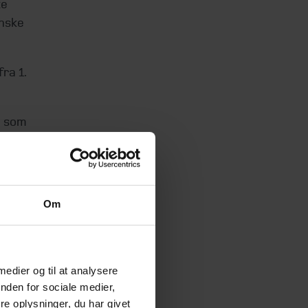
ke
anske
ra 1.
n som
Om
 medier og til at analysere
nden for sociale medier,
:
e oplysninger, du har givet