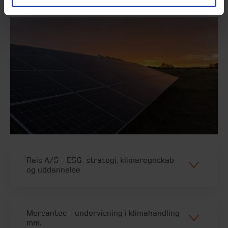
Rais A/S - ESG-strategi, klimaregnskab
og uddannelse
Mercantec - undervisning i klimahandling
mm.