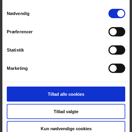
Samtykkevalg
Nødvendig
Præferencer
Erhvervsakademi Aarhus - uddannelse og
Statistik
kurser
Marketing
Lemvigh-Müller​ - klimakurser
Tillad alle cookies
Tolstrup A/S - CO2-beregner
Tillad valgte
Kun nødvendige cookies