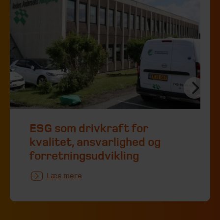
ESG som drivkraft for
kvalitet, ansvarlighed og
forretningsudvikling
Læs mere