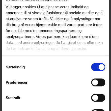
faktorerne kan medføre for din virksomhed,
Vi bruger cookies til at tilpasse vores indhold og
herunder vurdering af miljømæssige påvirkninger,
annoncer, til at vise dig funktioner til sociale medier og til
sociale ansvar og governance-strukturer.
at analysere vores trafik. Vi deler også oplysninger om
ESG-modenhed
: Vi vurderer virksomhedens
din brug af vores hjemmeside med vores partnere inden
nuværende modenhedsniveau inden for ESG og
for sociale medier, annonceringspartnere og
identificerer områder, hvor der er plads til
analysepartnere. Vores partnere kan kombinere disse
forbedring.
data med andre oplysninger, du har givet dem, eller som
Interessent- og markedsanalyser
: En grundig
de har indsamlet fra din brug af deres tjenester.
analyse af virksomhedens interessenter og
markedet hjælper med at forstå, hvordan ESG-
Samtykkevalg
faktorer påvirker både interne og eksterne
Nødvendig
interessenter.
Dobbelt væsentlighedsanalyse
: Vi prioriterer de
Præferencer
mest relevante ESG-områder for din virksomhed,
baseret på deres betydning og påvirkning.
Ambitionsniveau, mål og handlemuligheder
: Vi
Statistik
arbejder sammen med dig for at fastsætte
ambitiøse, men opnåelige mål og identificere