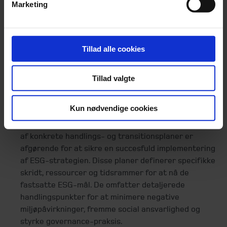
konkrete handlemuligheder.
Marketing
Projektbeskrivelser og roadmaps
: Udvikling af
detaljerede projektbeskrivelser og roadmaps sikrer,
at der er klare planer for implementeringen af ESG-
Tillad alle cookies
tiltag.
Implementering, intern organisering og
kompetenceudviklin
g: Vi støtter dig i
Tillad valgte
implementeringen af ESG-strategien, herunder
intern organisering og udvikling af nødvendige
Kun nødvendige cookies
kompetencer blandt medarbejderne.
Handlingsplaner og transitionsplaner
: Udarbejdelse
af konkrete handlings- og transitionsplaner er
afgørende for at sikre en succesfuld implementering
af ESG-strategien. Disse planer definerer specifikke
skridt, ressourcer og tidsrammer for at nå de
fastsatte ESG-mål. De omfatter detaljerede
handlingspunkter for at minimere negative
miljøpåvirkninger, fremme social ansvarlighed og
styrke governance-praksis.