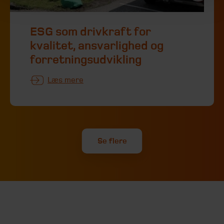
ESG som drivkraft for
kvalitet, ansvarlighed og
forretningsudvikling
Læs mere
Se flere