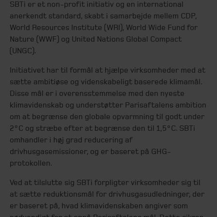
SBTi er et non-profit initiativ og en international
anerkendt standard, skabt i samarbejde mellem CDP,
World Resources Institute (WRI), World Wide Fund for
Nature (WWF) og United Nations Global Compact
(UNGC).
Initiativet har til formål at hjælpe virksomheder med at
sætte ambitiøse og videnskabeligt baserede klimamål.
Disse mål er i overensstemmelse med den nyeste
klimavidenskab og understøtter Parisaftalens ambition
om at begrænse den globale opvarmning til godt under
2°C og stræbe efter at begrænse den til 1,5°C. SBTi
omhandler i høj grad reducering af
drivhusgasemissioner, og er baseret på GHG-
protokollen.
Ved at tilslutte sig SBTi forpligter virksomheder sig til
at sætte reduktionsmål for drivhusgasudledninger, der
er baseret på, hvad klimavidenskaben angiver som