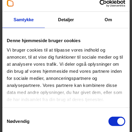
Hos Beierholm Bæredygtighed står vi klar til at hjælpe
jer med at blive compliant med SBTi. Vi tilbyder
Samtykke
Detaljer
Om
rådgivning og support, så jeres virksomhed kan udvikle
ambitiøse målsætninger for reduktion af
drivhusgasemissioner og guide jer gennem hele
Denne hjemmeside bruger cookies
ansøgningsprocessen til SBTi.
Vi bruger cookies til at tilpasse vores indhold og
Kontakt os
for at få mere at vide om, hvordan vi kan
annoncer, til at vise dig funktioner til sociale medier og til
assistere jer med SBTi-rapportering og forbedre jeres
at analysere vores trafik. Vi deler også oplysninger om
bæredygtighedsprofil.
din brug af vores hjemmeside med vores partnere inden
for sociale medier, annonceringspartnere og
analysepartnere. Vores partnere kan kombinere disse
Kontakt os
data med andre oplysninger, du har givet dem, eller som
Har du spørgsmål, så kontakt os endelig for en
de har indsamlet fra din brug af deres tjenester.
uforpligtende snak.
Samtykkevalg
Nødvendig
Find din bæredygtighedsspecialist