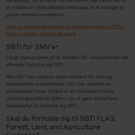
nødvendigt for at opnå Parisaftalens mål. Dette sikrer,
at målene er tilstrækkeligt ambitiøse til at bidrage til
global emissionsreduktion.
Skab en positiv påvirkning for naturen gennem SBTN –
Science Bades Targets Network
SBTi for SMV’er
Langt størstedelen af de danske C25-virksomheder har
allerede tilsluttet sig SBTi.
Men SBTi kan sagtens være relevant for små og
mellemstore virksomheder. SBTi har udviklet en
streamlined route, hvilket er en forenklet proces
udviklet specifikt til SMV’er, for at gøre det lettere
tilgængeligt at tilslutte sig SBTi.
Skal du forholde dig til SBTi FLAG:
Forest, Land, and Agriculture