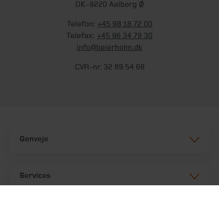
DK-9220 Aalborg Ø
Telefon:
+45 98 18 72 00
Telefax:
+45 96 34 79 30
info@beierholm.dk
CVR-nr. 32 89 54 68
Genveje
Services