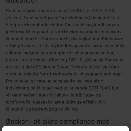
Guidance?
Som en større underkategori til SBTi, er SBTi FLAG
(
Forest, Land and Agriculture Guidance
) designet til at
hjælpe virksomheder inden for skovbrug, landbrug og
jordforvaltning med at sætte videnskabeligt baserede
klimamål herfor. Denne specifikke vejledning fokuserer
altså på skov-, jord- og landbrugssektorerne, som både
udleder betydelige mængder drivhusgasser og har
potentiale for kulstoflagring. SBTi FLAG er derfor en er
en vigtig del af Science Based Targets initiative i den
globale indsats for at reducere drivhusgasudledninger
fra vanskeligt regulerbare sektorer med stor
indvirkning på klimaet. Ved at anvende SBTi FLAG kan
virksomheder inden for skov-, landbrugs- og
jordforvaltningssektorerne bidrage effektivt til
klimamål og bæredygtig udvikling.
Ønsker I at sikre compliance med
SBTi?