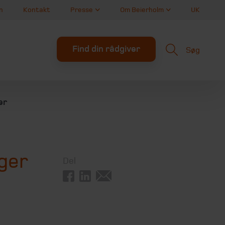
n
Kontakt
Presse
Om Beierholm
UK
Find din rådgiver
Søg
er
nger
Del