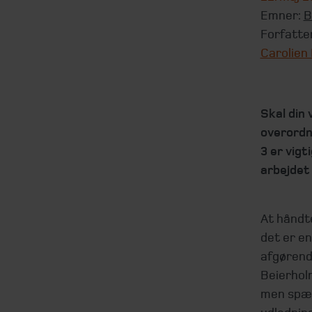
Emner:
B
Forfatte
Carolien 
Skal din
overordn
3 er vigt
arbejdet 
At håndt
det er en
afgørend
Beierhol
men spænd