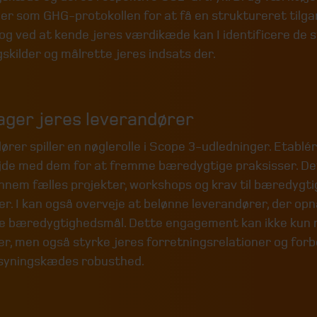
er som GHG-protokollen for at få en struktureret tilga
og ved at kende jeres værdikæde kan I identificere de 
skilder og målrette jeres indsats der.
ager jeres leverandører
rer spiller en nøglerolle i Scope 3-udledninger. Etablé
de med dem for at fremme bæredygtige praksisser. De
nnem fælles projekter, workshops og krav til bæredygti
r. I kan også overveje at belønne leverandører, der opn
ke bæredygtighedsmål. Dette engagement kan ikke kun 
er, men også styrke jeres forretningsrelationer og for
rsyningskædes robusthed.