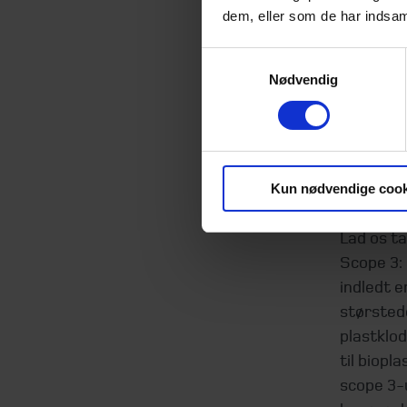
dem, eller som de har indsaml
Hvor
Samtykkevalg
Nødvendig
At fokuse
virksomh
innovatio
håndterer
Kun nødvendige cook
reguleri
Lad os ta
Scope 3: 
indledt e
størsted
plastklod
til biopl
scope 3-