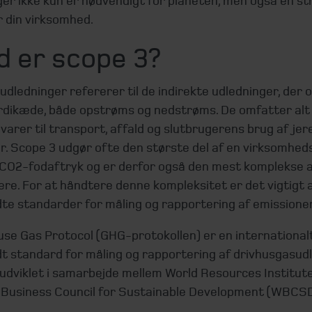
er ikke kun er nødvendigt for planeten, men også en st
r din virksomhed.
d er scope 3?
dledninger refererer til de indirekte udledninger, der o
rdikæde, både opstrøms og nedstrøms. De omfatter alt 
varer til transport, affald og slutbrugerens brug af jer
r. Scope 3 udgør ofte den største del af en virksomhed
CO2-fodaftryk og er derfor også den mest komplekse 
re. For at håndtere denne kompleksitet er det vigtigt a
te standarder for måling og rapportering af emissioner
se Gas Protocol (GHG-protokollen) er en international
t standard for måling og rapportering af drivhusgasudl
 udviklet i samarbejde mellem World Resources Institut
 Business Council for Sustainable Development (WBCSD