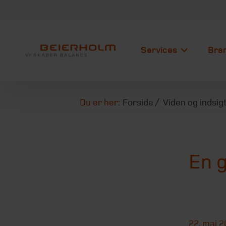
Services
Bra
Du er her:
Forside
Viden og indsig
En g
22. maj 