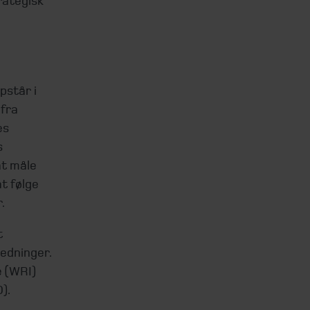
rategisk
pstår i
fra
es
s
at måle
t følge
.
t
edninger.
e (WRI)
).