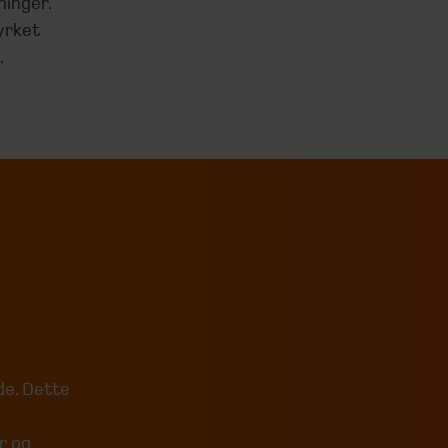
inger.
yrket
.
d
e. Dette
r og