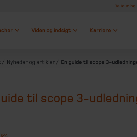
BeJour logi
ncher
Viden og indsigt
Karriere
t
Nyheder og artikler
En guide til scope 3-udledning
uide til scope 3-udledni
2024