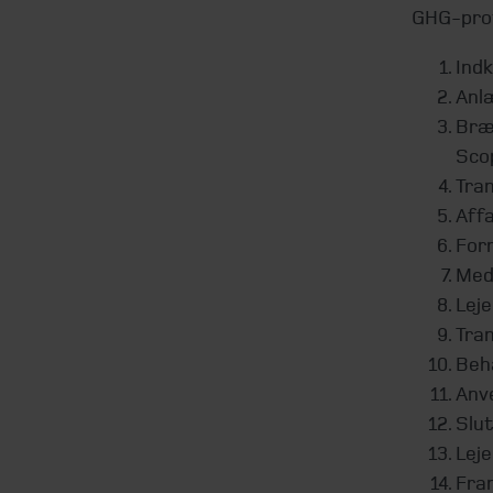
GHG-prot
Indk
Anl
Bræn
Scop
Tran
Affa
Forr
Med
Leje
Tran
Beha
Anve
Slut
Leje
Fra