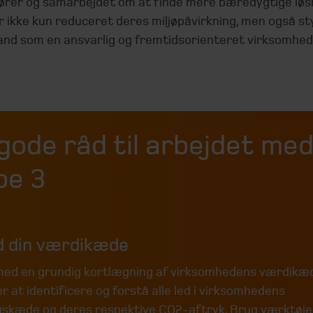
ører og samarbejdet om at finde mere bæredygtige løsn
 ikke kun reduceret deres miljøpåvirkning, men også st
and som en ansvarlig og fremtidsorienteret virksomhed
gode råd til arbejdet me
pe 3
d din værdikæde
ed en grundig kortlægning af virksomhedens værdikæd
 at identificere og forstå alle led i virksomhedens
gskæde og deres respektive CO2-aftryk. Brug værktøje