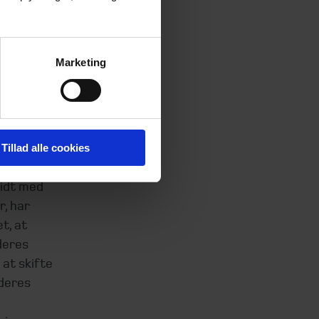
Marketing
af jeres
r
oaktivt
hold til
Tillad alle cookies
ridt med
r, har
t, at
deres
 at skifte
 deres