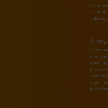
standard
er magt, 
udledning
2. Eng
Leverandø
samarbej
gøres ge
kontrakte
specifik
emission
jeres fo