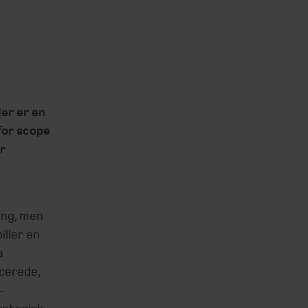
er er en
for scope
r
ing, men
iller en
a
cerede,
-