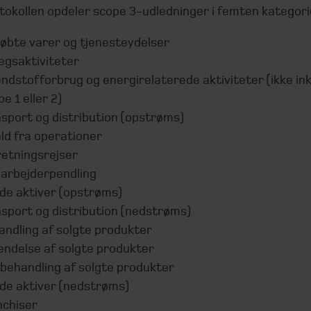
okollen opdeler scope 3-udledninger i femten kategori
øbte varer og tjenesteydelser
ægsaktiviteter
dstofforbrug og energirelaterede aktiviteter (ikke ink
e 1 eller 2)
sport og distribution (opstrøms)
ld fra operationer
etningsrejser
arbejderpendling
de aktiver (opstrøms)
sport og distribution (nedstrøms)
ndling af solgte produkter
ndelse af solgte produkter
behandling af solgte produkter
de aktiver (nedstrøms)
nchiser