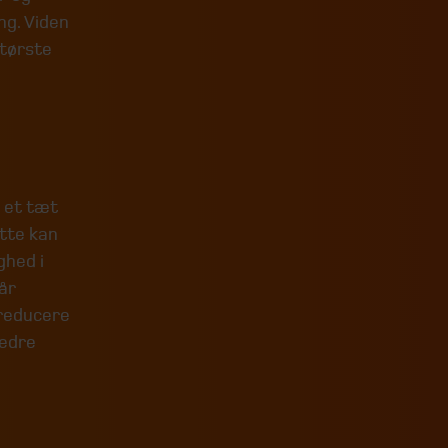
ng. Viden
største
r et tæt
tte kan
ghed i
år
reducere
bedre