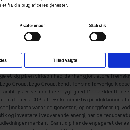
et fra din brug af deres tjenester.
for er Scope 3 vigtig?
Præferencer
Statistik
re på scope 3-udledninger giver jer et komplet billede 
eds miljøpåvirkning og åbner op for store muligheder fo
n, effektivisering og risikostyring. Virksomheder, der pr
 deres scope 3-udledninger, positionerer sig bedre i for
ies
Tillad valgte
nger, investorkrav og markedsforventninger.
ge et kig på en virksomhed, der har gjort store fremsk
Lego Group. Lego Group, kendt for sine farverige klodse
n ambitiøs rejse mod bæredygtighed. De har identificere
elen af deres CO2-aftryk kommer fra produktionen af 
ser (indkøbte varer og tjenester) og energiforbrug. Ved
astik og investere i vedvarende energi, har de reduceret
udledninger markant. Samtidig har de engageret deres