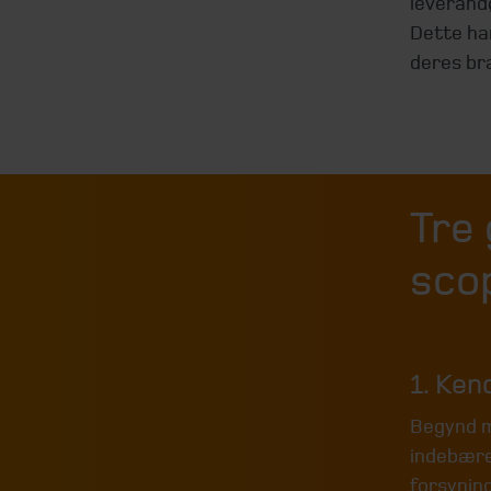
leverand
Dette har
deres br
Tre 
sco
1. Ken
Begynd m
indebærer
forsynin