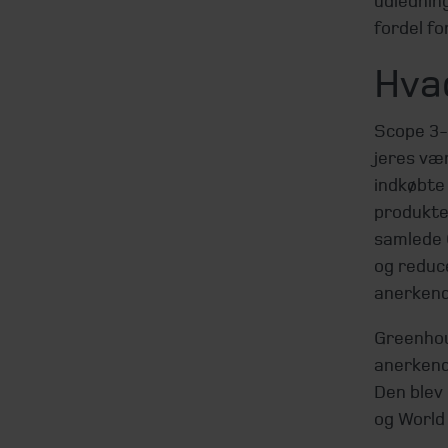
udledning
fordel fo
Hva
Scope 3-u
jeres væ
indkøbte 
produkte
samlede 
og reduce
anerkend
Greenhou
anerkend
Den blev
og World