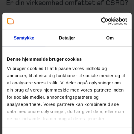
Er din virksomhed omfattet af CSRD?
Børsnoterede virksomheder med over 500 ansatte:
Dataindsamling i 2024, rapportering i 2025.
Andre store virksomheder med over 250 ansatte og
deres datterselskaber: Dataindsamling i 2025,
Samtykke
Detaljer
Om
rapportering i 2026.
Børsnoterede SMV’er: Dataindsamling i 2026,
rapportering i 2027.
Denne hjemmeside bruger cookies
Vi bruger cookies til at tilpasse vores indhold og
Kontakt os
annoncer, til at vise dig funktioner til sociale medier og til
at analysere vores trafik. Vi deler også oplysninger om
Står I over for at skulle gennemføre en dobbelt
din brug af vores hjemmeside med vores partnere inden
væsentlighedsanalyse? Vi guider jer gennem hele
for sociale medier, annonceringspartnere og
processen og sikrer, at I opfylder alle CSRD’s krav til
analysepartnere. Vores partnere kan kombinere disse
bæredygtighedsrapportering. Kontakt Beierholm
data med andre oplysninger, du har givet dem, eller som
Bæredygtighed for en uforpligtende samtale om,
de har indsamlet fra din brug af deres tjenester.
hvordan vi kan støtte jeres virksomhed med ESG og
væsentlighedsanalyse.