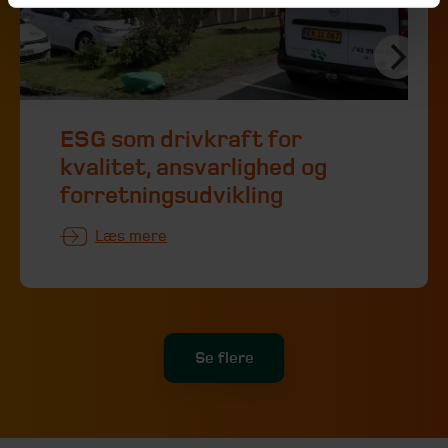
ESG som drivkraft for
kvalitet, ansvarlighed og
forretningsudvikling
Læs mere
Se flere