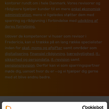
kontorer rundt om i hele Danmark. Vores revisorer og
rådgivere hjælper kunder til en mere
enkel økonomisk
administration
, mens vi ligeledes støtter dem med
sparring og rådgivning i forbindelse med
udvikling af
deres forretning.
Udover de kompetencer vi huser som revisor i
Fredericia, kan vi trække på en lang række specialister
inden for
skat, moms og afgifter
samt områder som
digitalisering
,
finansiel rådgivning
,
bæredygtighed
,
it-
sikkerhed og persondata
,
it-revision
samt
pensionsrevision
. Derfor kan vi som sparringspartner
møde dig, uanset hvor du er – og vi hjælper dig gerne
med at blive endnu bedre.