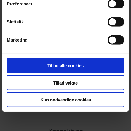
Præferencer
Statistik
Marketing
Partner
,
Statsautoriseret revisor
Kasper Toftegaard Winkler
76 34 26 40
Tillad alle cookies
ktw@beierholm.dk
Tillad valgte
Kun nødvendige cookies