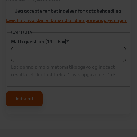
Jeg accepterer betingelser for databehandling
Læs her, hvordan vi behandler dine personoplysninger
CAPTCHA
Math question (14 + 5 =)
Løs denne simple matematikopgave og indtast
resultatet. Indtast f.eks. 4 hvis opgaven er 1+3.
Indsend