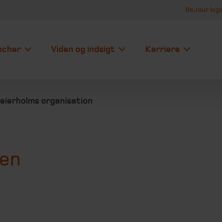
BeJour logi
ncher
Viden og indsigt
Karriere
eierholms organisation
sen