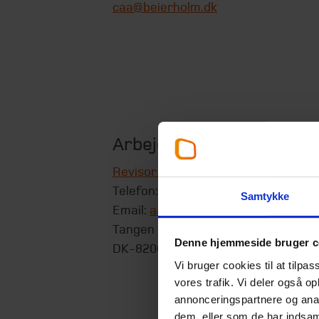
caa@beierholm.dk
Arbejder her:
Revisor Aarhus
Telefon:
+45 87 32 57 00
Samtykke
Email:
aarhus@beierholm.dk
Tangen 9
Denne hjemmeside bruger c
DK-8200
Aarhus N
Vi bruger cookies til at tilpas
vores trafik. Vi deler også 
annonceringspartnere og anal
dem, eller som de har indsaml