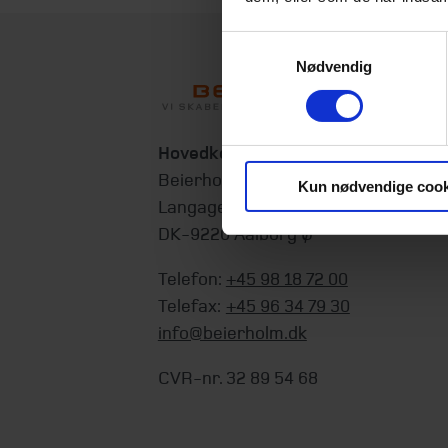
Samtykkevalg
Nødvendig
Hovedkontor
Beierholm
Kun nødvendige cook
Langagervej 1
DK-9220 Aalborg Ø
Telefon:
+45 98 18 72 00
Telefax:
+45 96 34 79 30
info@beierholm.dk
CVR-nr. 32 89 54 68