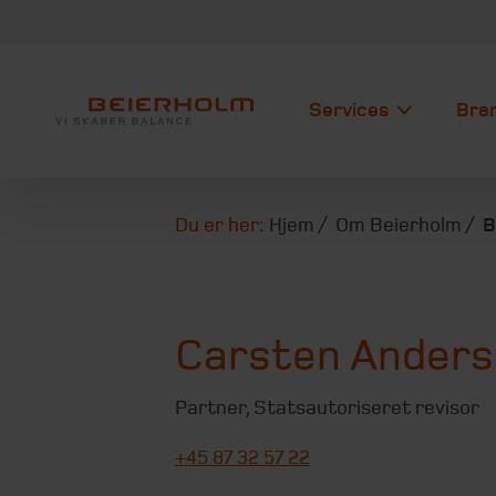
Services
Bra
Du er her:
Hjem
Om Beierholm
B
Carsten Ander
Partner
,
Statsautoriseret revisor
+45 87 32 57 22