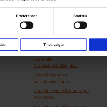
Præferencer
Statistik
Genveje
Beierholms
whistleblowerordning
ies
Tillad valgte
Cookie-information
Generelle
forretningsbetingelser
Sådan behandles
personoplysninger
Hent Beierholm BeJour app i
App Store
Hent Beierholm BeJour app i