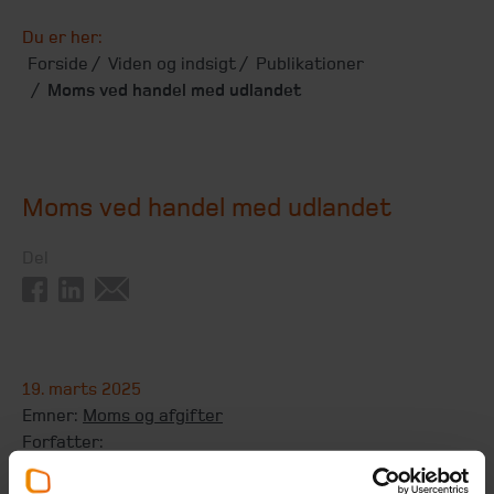
Du er her:
Forside
Viden og indsigt
Publikationer
Moms ved handel med udlandet
Moms ved handel med udlandet
Del
19. marts 2025
Emner:
Moms og afgifter
Forfatter:
Beierholms skatteafdeling