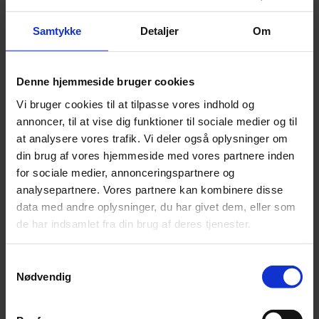
Samtykke
Detaljer
Om
De grundlæggende regler for virksomheders køb og
salg af varer og ydelser over landegrænserne
indebærer, at fakturaen som altovervejende
Denne hjemmeside bruger cookies
hovedregel skal udstedes uden moms, og at køberen
Vi bruger cookies til at tilpasse vores indhold og
skal betale momsen i sit hjemland.
annoncer, til at vise dig funktioner til sociale medier og til
at analysere vores trafik. Vi deler også oplysninger om
din brug af vores hjemmeside med vores partnere inden
Der er dog en række betingelser, der skal være
for sociale medier, annonceringspartnere og
opfyldte, for at der kan købes og sælges uden moms.
analysepartnere. Vores partnere kan kombinere disse
Der er særlige regler i forhold til den dokumentation,
data med andre oplysninger, du har givet dem, eller som
der skal foreligge ved salg af varer og ydelser til
de har indsamlet fra din brug af deres tjenester.
udlandet.
Samtykkevalg
Formålet med denne publikation er at give en praktisk
Nødvendig
anvendelig vejledning om den momsmæssige
behandling ved grænseoverskridende handel med varer
og ydelser mellem virksomheder, herunder at give