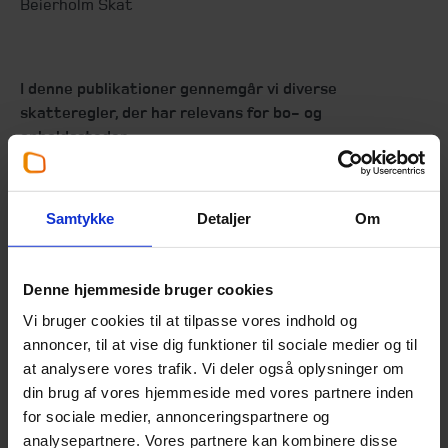
Beierholm Skat
I denne publikationer gennemgår vi diverse
skatteregler, der har relevans for bo- og
opholdssteder.
Det er en gennemgang af både skattepligt for
Samtykke
Detaljer
Om
medarbejderne og eventuel indberetnings- og
indeholdelsespligt for bo- og opholdsstederne.
Denne hjemmeside bruger cookies
Vi bruger cookies til at tilpasse vores indhold og
Publikationen er opdateret pr. februar 2026.
annoncer, til at vise dig funktioner til sociale medier og til
at analysere vores trafik. Vi deler også oplysninger om
din brug af vores hjemmeside med vores partnere inden
Download publikationen
for sociale medier, annonceringspartnere og
analysepartnere. Vores partnere kan kombinere disse