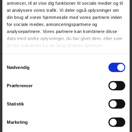
annoncer, til at vise dig funktioner til sociale medier og til
og skal der afregnes moms af medarbejdernes
at analysere vores trafik. Vi deler også oplysninger om
betaling?
din brug af vores hjemmeside med vores partnere inden
Ovenstående spørgsmål er belyst i denne
for sociale medier, annonceringspartnere og
publikation og illustreret med eksempler.
analysepartnere. Vores partnere kan kombinere disse
data med andre oplysninger, du har givet dem, eller som
Publikationen er opdateret pr. februar 2026.
de har indsamlet fra din brug af deres tjenester.
Download publikationen
Samtykkevalg
Nødvendig
Du er selvfølgelig også velkommen til at kontakte os,
hvis du har spørgsmål eller ønsker hjælp til konkrete
Præferencer
problemstillinger og opgørelser.
Statistik
Find din rådgiver
Marketing