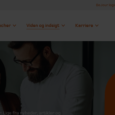
BeJour logi
ncher
Viden og indsigt
Karriere
r. Lige fra nyheder, artikler og