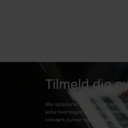
Tilmeld dig 
Bliv opdateret med aktuelt nyt. Mod
lette hverdagen og flytte forretning
netværk, kurser og webinarer.