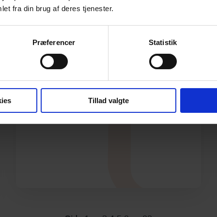
bæredygtighedskommunikation
et fra din brug af deres tjenester.
går fra gode intentioner til
juridisk risiko
Præferencer
Statistik
Læs mere
ies
Tillad valgte