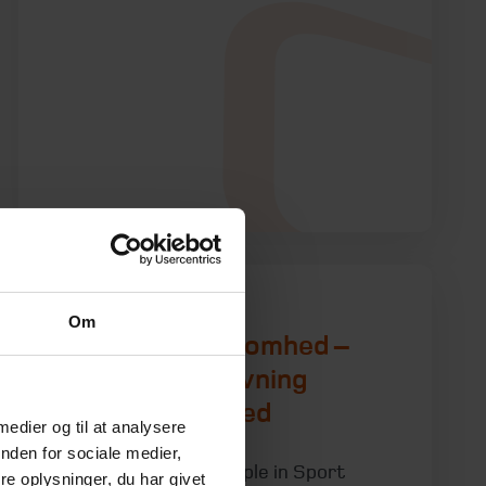
Om
Salg af virksomhed –
med al rådgivning
samlet ét sted
 medier og til at analysere
nden for sociale medier,
Agentfirmaet People in Sport
e oplysninger, du har givet