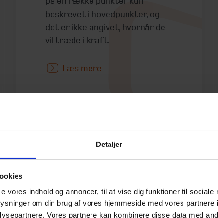
på en række punkter kun
beskrevet i hovedpunkter, og
det er ikke angivet, hvornår de
vil træde i kraft.
Læs mere
Detaljer
Undgå uagtsom
greenwashing
ookies
22. maj 2026
se vores indhold og annoncer, til at vise dig funktioner til sociale
oplysninger om din brug af vores hjemmeside med vores partnere i
Når
ysepartnere. Vores partnere kan kombinere disse data med andr