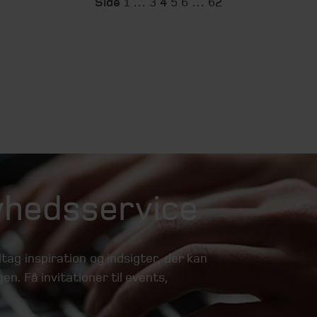
Side
1
…
3
4
5
6
…
62
nyhedsservice
tag inspiration og indsigter, der kan
en. Få invitationer til events,