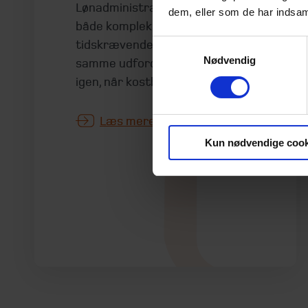
Lønadministration kan være
dem, eller som de har indsaml
både komplekst og
tidskrævende. Ofte går de
Samtykkevalg
Nødvendig
samme udfordringer igen og
igen, når kostbare fejl opstår.
Læs mere
Kun nødvendige cook