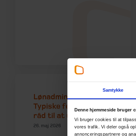
Samtykke
Lønadministration:
Typiske fejl – og gode
Denne hjemmeside bruger c
råd til at undgå dem
Vi bruger cookies til at tilpas
26. maj 2026
vores trafik. Vi deler også 
annonceringspartnere og anal