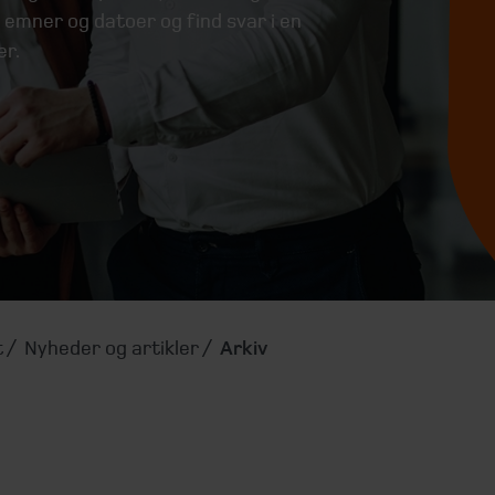
 emner og datoer og find svar i en
er.
t
Nyheder og artikler
Arkiv