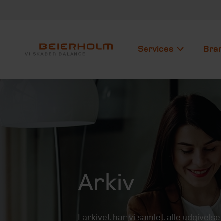
Services
Bra
Arkiv
I arkivet har vi samlet alle udgivelse