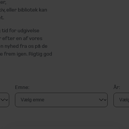
er,
v, eller bibliotek kan
t.
tid for udgivelse
r efter en af vores
en nyhed fra os på de
de frem igen. Rigtig god
Emne:
År: