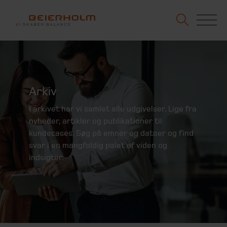
Arkiv
I arkivet har vi samlet alle udgivelser. Lige fra
nyheder, artikler og publikationer til
kundecases. Søg på emner og datoer og find
svar i en mangfoldig palet af viden og
indsigter.