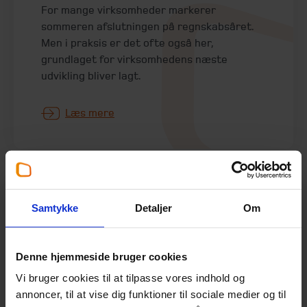
For mange virksomheder markerer
sommeren afslutningen på regnskabsåret.
Men i praksis er det ofte også her,
grundlaget for virksomhedens næste
udvikling bliver lagt.
Læs mere
Samtykke
Detaljer
Om
Skoler kan også have
producentansvar for
emballage
Denne hjemmeside bruger cookies
Vi bruger cookies til at tilpasse vores indhold og
11. juni 2026
annoncer, til at vise dig funktioner til sociale medier og til