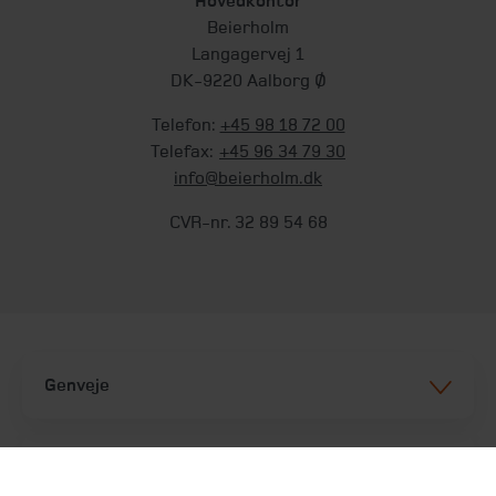
Hovedkontor
Beierholm
Langagervej 1
DK-9220 Aalborg Ø
Telefon:
+45 98 18 72 00
Telefax:
+45 96 34 79 30
info@beierholm.dk
CVR-nr. 32 89 54 68
Genveje
Services