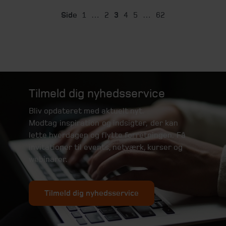
Side
1
…
2
3
4
5
…
62
Tilmeld dig nyhedsservice
Bliv opdateret med aktuelt nyt.
Modtag inspiration og indsigter, der kan
lette hverdagen og flytte forretningen. Få
invitationer til events, netværk, kurser og
webinarer.
Tilmeld dig nyhedsservice