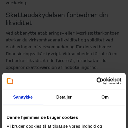
vurdering.
Skatteudskydelsen forbedrer din
likviditet
Ved at benytte etablerings- eller iværksætterkontoen
styrker du virksomhedens likviditet og soliditet ved
etableringen af virksomheden og får derved bedre
finansieringsvilkår i øvrigt. Virksomheden får altså en
forbedret likviditet i de første år, forudsat at du
opsparer skatteværdien af indbetalingerne.
Indsætter du fx 1.000 DKK på en iværksætterkonto, vil
du ikke skulle betale indkomstskat af beløbet, men kan i
stedet for bruge de 1.000 DKK til at købe inventar mv.
Samtykke
Detaljer
Om
for, når du etablerer virksomheden. Men ”prisen” herfor
er, at du ikke kan afskrive skattemæssigt på inventaret
mv. i de følgende år – derfor taler man om
Denne hjemmeside bruger cookies
skatteudskydelse.
Vi bruger cookies til at tilpasse vores indhold og