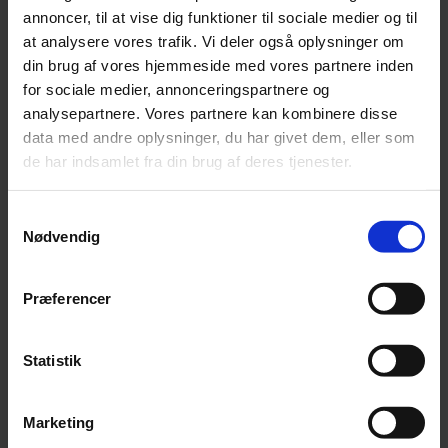
annoncer, til at vise dig funktioner til sociale medier og til
Skattemæssigt fradrag uden
at analysere vores trafik. Vi deler også oplysninger om
indbetaling
din brug af vores hjemmeside med vores partnere inden
for sociale medier, annonceringspartnere og
Det er muligt at få fradrag for indbetalinger i 2021 for
analysepartnere. Vores partnere kan kombinere disse
indskud foretaget i perioden fra 16. maj 2021 til og med
data med andre oplysninger, du har givet dem, eller som
15. maj 2022. Herved er det også muligt at opnå fradrag
de har indsamlet fra din brug af deres tjenester.
i 2021, hvis man allerede nu ved, at man når at etablere
virksomhed inden 15. maj 2022.
Samtykkevalg
I så fald giver ordningen mulighed for, at du kan skrive
Nødvendig
fradraget på selvangivelsen for indeværende år, dvs.
2021, uden at have penge op af lommen. Skatteværdien
Præferencer
af fradraget udbetales som overskydende skat i løbet
af foråret året efter, medmindre andre forhold
medfører en restskat.
Statistik
Krav
Marketing
For at bruge ordningen kræver loven, at iværksætteren