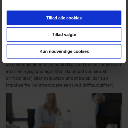
arbejder mindst 50 timer om måneden i virksomheden.
Endvidere skal der være investeret mindst DKK 93.600 i
2021 og DKK 94.700 i 2022 i forbindelse med opstarten,
Tillad alle cookies
for at de opsparede penge kan frigives eller fradrages
uden indbetaling. Det er meget vigtigt at overholde
Tillad valgte
disse regler, idet man ellers bliver pålagt strafrenter.
Konsekvenser
Kun nødvendige cookies
Når etablering af virksomheden er sket, vil fradragene
på selvangivelsen blive beskattet ved enten reduktion i
afskrivningsgrundlaget (for eksempel ved køb af
driftsmidler) eller reduktion af det beløb, der kan
trækkes fra i skatteopgørelsen (ved driftsudgifter).