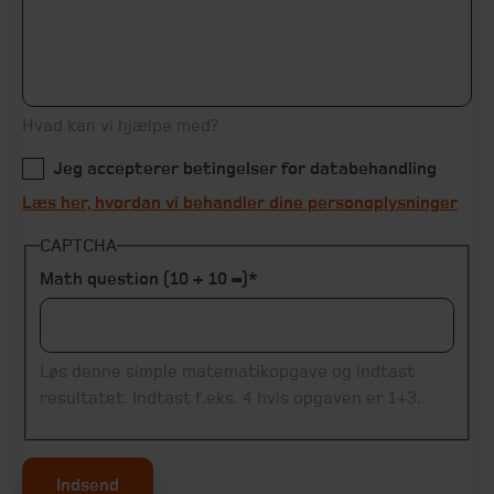
Hvad kan vi hjælpe med?
Jeg accepterer betingelser for databehandling
Læs her, hvordan vi behandler dine personoplysninger
CAPTCHA
Math question (10 + 10 =)
Løs denne simple matematikopgave og indtast
resultatet. Indtast f.eks. 4 hvis opgaven er 1+3.
Indsend