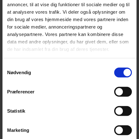
annoncer, til at vise dig funktioner til sociale medier og til
at analysere vores trafik. Vi deler også oplysninger om
din brug af vores hjemmeside med vores partnere inden
for sociale medier, annonceringspartnere og
analysepartnere. Vores partnere kan kombinere disse
data med andre oplysninger, du har givet dem, eller som
de har indsamlet fra din brug af deres tjenester.
Partner
,
Registreret revisor
Samtykkevalg
Nødvendig
Mads Bjørndal
96 55 45 64
Præferencer
mbl@beierholm.dk
Statistik
Marketing