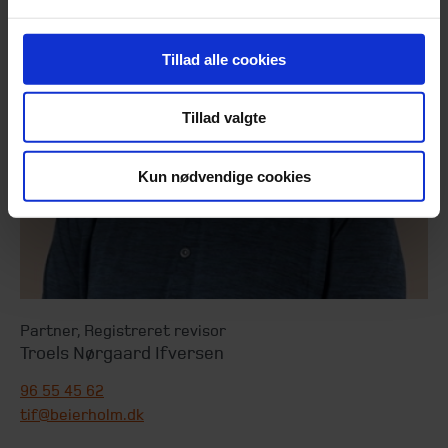
Tillad alle cookies
Tillad valgte
Kun nødvendige cookies
Partner
,
Registreret revisor
Troels Nørgaard Ifversen
96 55 45 62
tif@beierholm.dk