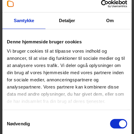
Claus Meldgaard
Partner
,
Registreret revisor
Samtykke
Detaljer
Om
+45 43 55 05 38
Denne hjemmeside bruger cookies
clme@beierholm.dk
Vi bruger cookies til at tilpasse vores indhold og
annoncer, til at vise dig funktioner til sociale medier og til
Arbejder her:
at analysere vores trafik. Vi deler også oplysninger om
din brug af vores hjemmeside med vores partnere inden
Revisor Brøndby
for sociale medier, annonceringspartnere og
Telefon:
+45 43 55 05 05
analysepartnere. Vores partnere kan kombinere disse
Email:
broendby@beierholm.dk
data med andre oplysninger, du har givet dem, eller som
Park Allé 295, 2. sal
de har indsamlet fra din brug af deres tjenester.
DK-2605
Brøndby
Samtykkevalg
Nødvendig