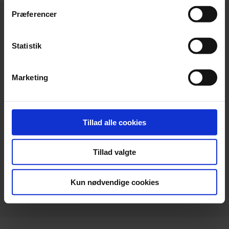
Præferencer
Statistik
Hovedkontor
Marketing
Beierholm
Langagervej 1
DK-9220 Aalborg Ø
Tillad alle cookies
Telefon:
+45 98 18 72 00
Telefax:
+45 96 34 79 30
Tillad valgte
info@beierholm.dk
CVR-nr. 32 89 54 68
Kun nødvendige cookies