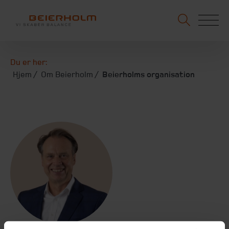
Du er her:
Hjem
Om Beierholm
Beierholms organisation