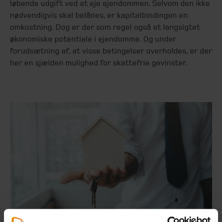
løbende udgift ved at eje ejendommen. Selvom den ikke
nødvendigvis skal belånes, er kapitalbindingen en
omkostning. Dog er der som regel også et langsigtet
økonomiske potentiale i ejendomme. Og under
forudsætning af, at visse betingelser overholdes, er der
her en sjælden mulighed for skattefrie gevinster.