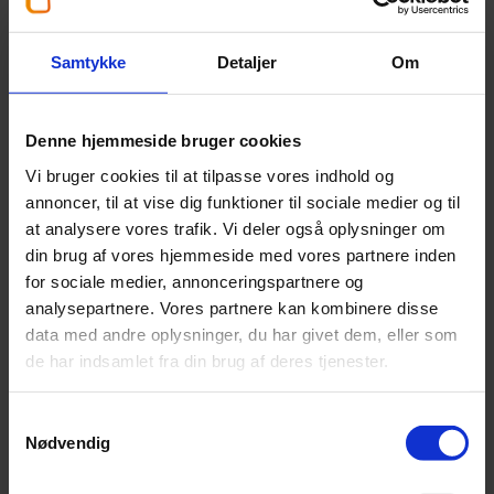
Investeringsejendom
Samtykke
Detaljer
Om
Investeringsejendomme kan være et godt supplement
til værdipapirer. Historisk set har de givet et fornuftigt
afkast, og med en rimelig udlejningsprocent giver de
Denne hjemmeside bruger cookies
også en god løbende likviditet. Som al investering er
Vi bruger cookies til at tilpasse vores indhold og
der en dog en væsentlig risiko herved, og det kræver en
annoncer, til at vise dig funktioner til sociale medier og til
rimelig tidshorisont og indsigt at investere direkte i
at analysere vores trafik. Vi deler også oplysninger om
egne ejendomme. Vi hjælper med udregning af
din brug af vores hjemmeside med vores partnere inden
rentabilitet og følsomhedsanalyser på
for sociale medier, annonceringspartnere og
investeringscases.
analysepartnere. Vores partnere kan kombinere disse
data med andre oplysninger, du har givet dem, eller som
de har indsamlet fra din brug af deres tjenester.
Samtykkevalg
Nødvendig