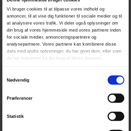
Tænker og arbejder
Vi bruger cookies til at tilpasse vores indhold og
strategisk - udvikler løbende
annoncer, til at vise dig funktioner til sociale medier og til
institutionen og har
Ofte skift i
at analysere vores trafik. Vi deler også oplysninger om
ledelsesmæssigt fokus på at
strategisk fokus
din brug af vores hjemmeside med vores partnere inden
forny og forandre indholdet
for sociale medier, annonceringspartnere og
af undervisningen
analysepartnere. Vores partnere kan kombinere disse
data med andre oplysninger, du har givet dem, eller som
de har indsamlet fra din brug af deres tjenester.
MEN
– en fusion er ikke kun tal og strategier. Det er i
høj grad også følelser, herunder:
Samtykkevalg
Nødvendig
Hvordan kan institutionens særlige karakteristika
bevares?
Præferencer
Bliver eleverne glemt og gemt på en større
institution?
Alderssammensætningen i elevgruppen ved en
Statistik
fusion?