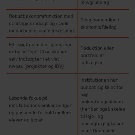
elevgrundlag
Robust økonomifunktion med
Svag bemanding i
strategisk indsigt og stabil
økonomiafdeling
medarbejdersammensætning
Får søgt de midler hjem, man
Reduktion eller
er berettiget til og skaber
bortfald af
selv indtægter i et vist
indtægter
niveau (projekter og IDV)
Institutionen har
bundet sig til et for
højt
Løbende fokus på
omkostningsniveau
institutionens omkostninger
(her bør også skeles
og passende forhold mellem
til leje- og
elever og lærer
leasingforpligtelser
samt finansielle