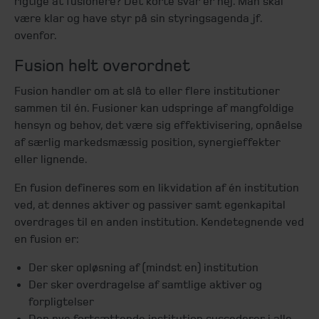
rigtige at fusionere? Det korte svar er nej. Man skal
være klar og have styr på sin styringsagenda jf.
ovenfor.
Fusion helt overordnet
Fusion handler om at slå to eller flere institutioner
sammen til én. Fusioner kan udspringe af mangfoldige
hensyn og behov, det være sig effektivisering, opnåelse
af særlig markedsmæssig position, synergieffekter
eller lignende.
En fusion defineres som en likvidation af én institution
ved, at dennes aktiver og passiver samt egenkapital
overdrages til en anden institution. Kendetegnende ved
en fusion er:
Der sker opløsning af (mindst en) institution
Der sker overdragelse af samtlige aktiver og
forpligtelser
Den nye fortsættende institution succederer i alle