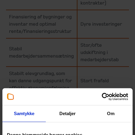
kontrakter)
Finansiering af bygninger og
inventar med optimal
Dyre investeringer
rente/finansieringsstruktur
Stor/ofte
Stabil
udskiftning i
medarbejdersammensætning
medarbejderstab
Stabilt elevgrundlag, som
kan danne udgangspunkt for
Stort frafald
effektiv økonomiopfølgning
Robust og hyppig
Manglende eller
økonomiopfølgning, som kan
mangelfuld
Samtykke
Detaljer
Om
danne grundlag for
økonomiopfølgning
beslutninger
Denne hjemmeside bruger cookies