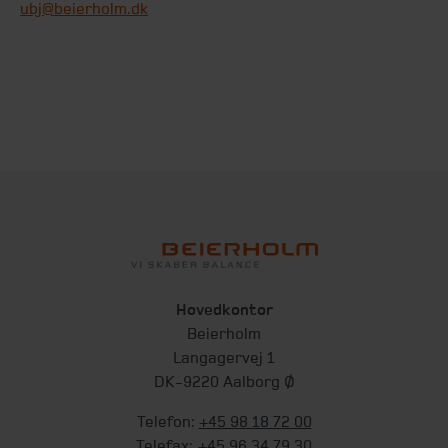
ubj@beierholm.dk
Hovedkontor
Beierholm
Langagervej 1
DK-9220 Aalborg Ø
Telefon:
+45 98 18 72 00
Telefax:
+45 96 34 79 30