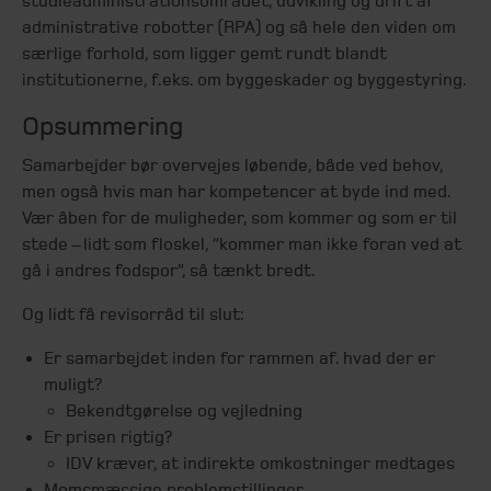
studieadministrationsområdet, udvikling og drift af
administrative robotter (RPA) og så hele den viden om
særlige forhold, som ligger gemt rundt blandt
institutionerne, f.eks. om byggeskader og byggestyring.
Opsummering
Samarbejder bør overvejes løbende, både ved behov,
men også hvis man har kompetencer at byde ind med.
Vær åben for de muligheder, som kommer og som er til
stede – lidt som floskel, ”kommer man ikke foran ved at
gå i andres fodspor”, så tænkt bredt.
Og lidt få revisorråd til slut:
Er samarbejdet inden for rammen af. hvad der er
muligt?
Bekendtgørelse og vejledning
Er prisen rigtig?
IDV kræver, at indirekte omkostninger medtages
Momsmæssige problemstillinger