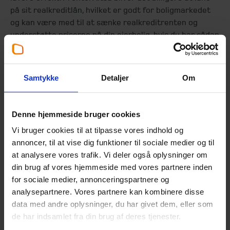
på sit realkreditlån, hvilket er godt for boligmarkedet
og kan være med til at sænke realkreditrenten og
understøtte priserne på din ejerbolig, hvis du har sådan
en.
Det kræver, at mange andre end dig gør det samme.
Samtykke
Detaljer
Om
Men med en samlet opsparingspulje hos både private
og virksomheder på hele 2.100 mia., i runde tal, kan det
altså godt flytte noget. Til sammenligning er der udlånt
Denne hjemmeside bruger cookies
ca. 3.000 mia. via realkredit.
Vi bruger cookies til at tilpasse vores indhold og
Vælger du at investere, bør du samtidig overveje, om
annoncer, til at vise dig funktioner til sociale medier og til
det er penge, du er langsigtet med. Er det tilfældet skal
at analysere vores trafik. Vi deler også oplysninger om
du overveje en anden sammensætningen af din
din brug af vores hjemmeside med vores partnere inden
portefølje. En kombination af obligationer og aktier vil
for sociale medier, annonceringspartnere og
ofte være bedre, hvis opsparingen er langsigtet.
analysepartnere. Vores partnere kan kombinere disse
data med andre oplysninger, du har givet dem, eller som
de har indsamlet fra din brug af deres tjenester.