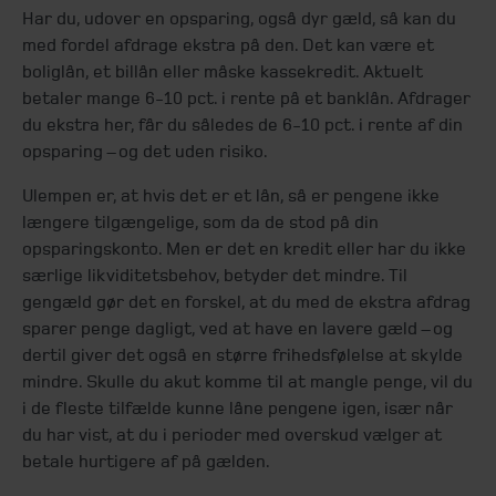
Har du, udover en opsparing, også dyr gæld, så kan du
med fordel afdrage ekstra på den. Det kan være et
boliglån, et billån eller måske kassekredit. Aktuelt
betaler mange 6-10 pct. i rente på et banklån. Afdrager
du ekstra her, får du således de 6-10 pct. i rente af din
opsparing – og det uden risiko.
Ulempen er, at hvis det er et lån, så er pengene ikke
længere tilgængelige, som da de stod på din
opsparingskonto. Men er det en kredit eller har du ikke
særlige likviditetsbehov, betyder det mindre. Til
gengæld gør det en forskel, at du med de ekstra afdrag
sparer penge dagligt, ved at have en lavere gæld – og
dertil giver det også en større frihedsfølelse at skylde
mindre. Skulle du akut komme til at mangle penge, vil du
i de fleste tilfælde kunne låne pengene igen, især når
du har vist, at du i perioder med overskud vælger at
betale hurtigere af på gælden.