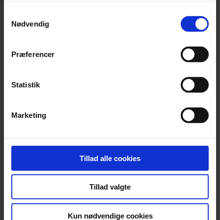
Samtykkevalg
Nødvendig
Vi står ved din side på
Præferencer
tværs af hele din
økonomi
Statistik
Hos Beierholm Finansiel Rådgivning
er vores fornemmeste opgave at
hjælpe vores kunder til at træffe de
Marketing
rigtige finansielle beslutninger. Det
gør vi bl.a. ved at gøre det
komplekse enkelt, og ved at skabe
Tillad alle cookies
fuldgennemsigtighed i vores
arbejde, så du altid er sikret den
bedste mulige indsigt i dine
Tillad valgte
økonomiske forhold.
Læs mere om vores rådgivning her
Kun nødvendige cookies