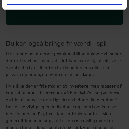
Du kan også bringe friværdi i spil
I forlængelse af denne problemstilling oplever vi mange,
der er i tvivl om, hvor vidt det kan svare sig at aktivere
eventuel friværdi enten i virksomhedens eller den
private ejendom, nu hvor renten er steget.
Hvis ikke der er frie midler at investere, men masser af
kapital bundet i friværdien, så kan det for nogen være
en ide at udnytte den. Bør du så belåne din ejendom?
Det er selvfølgelig en individuel sag, som ikke kun skal
bestemmes ud fra, hvordan renteniveauet er. Men
generelt kan man sige, at for en risikovillig investor
med en lang tidshorisont, så bør det være muligt at