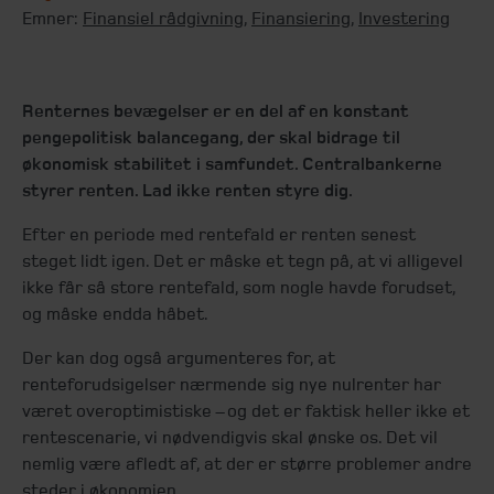
Emner:
Finansiel rådgivning
,
Finansiering
,
Investering
Renternes bevægelser er en del af en konstant
pengepolitisk balancegang, der skal bidrage til
økonomisk stabilitet i samfundet. Centralbankerne
styrer renten. Lad ikke renten styre dig.
Efter en periode med rentefald er renten senest
steget lidt igen. Det er måske et tegn på, at vi alligevel
ikke får så store rentefald, som nogle havde forudset,
og måske endda håbet.
Der kan dog også argumenteres for, at
renteforudsigelser nærmende sig nye nulrenter har
været overoptimistiske – og det er faktisk heller ikke et
rentescenarie, vi nødvendigvis skal ønske os. Det vil
nemlig være afledt af, at der er større problemer andre
steder i økonomien.