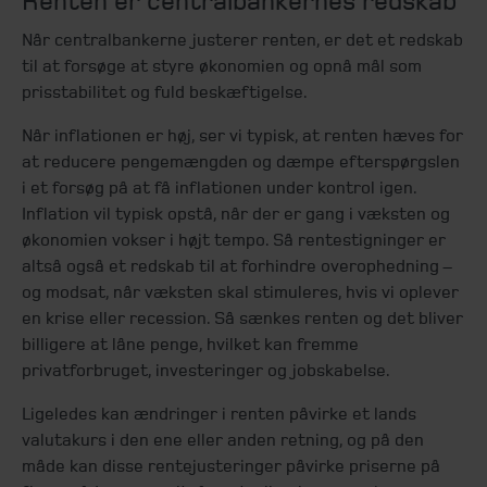
Renten er centralbankernes redskab
Når centralbankerne justerer renten, er det et redskab
til at forsøge at styre økonomien og opnå mål som
prisstabilitet og fuld beskæftigelse.
Når inflationen er høj, ser vi typisk, at renten hæves for
at reducere pengemængden og dæmpe efterspørgslen
i et forsøg på at få inflationen under kontrol igen.
Inflation vil typisk opstå, når der er gang i væksten og
økonomien vokser i højt tempo. Så rentestigninger er
altså også et redskab til at forhindre overophedning –
og modsat, når væksten skal stimuleres, hvis vi oplever
en krise eller recession. Så sænkes renten og det bliver
billigere at låne penge, hvilket kan fremme
privatforbruget, investeringer og jobskabelse.
Ligeledes kan ændringer i renten påvirke et lands
valutakurs i den ene eller anden retning, og på den
måde kan disse rentejusteringer påvirke priserne på