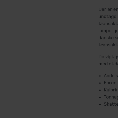
Der er e
undtagel
transakt
lempelig
danske s
transakt
De vigti
med et da
Andels
Foreni
Kulbri
Tonna
Skatte