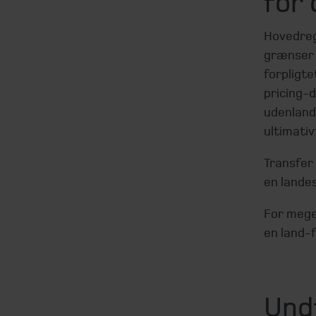
for
Hovedregl
grænser 
forpligte
pricing-
udenland
ultimativ
Transfer
en lande
For mege
en land-f
Und