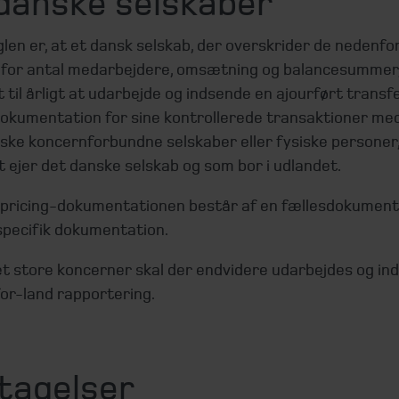
 danske selskaber
en er, at et dansk selskab, der overskrider de nedenfo
for antal medarbejdere, omsætning og balancesummer,
t til årligt at udarbejde og indsende en ajourført transf
dokumentation for sine kontrollerede transaktioner me
ske koncernforbundne selskaber eller fysiske personer,
t ejer det danske selskab og som bor i udlandet.
 pricing-dokumentationen består af en fællesdokument
specifik dokumentation.
t store koncerner skal der endvidere udarbejdes og in
or-land rapportering.
tagelser