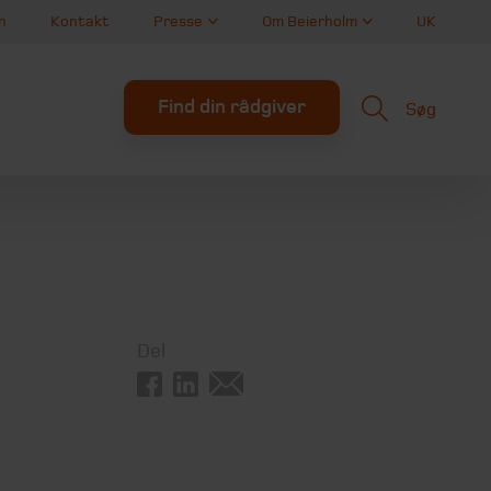
n
Kontakt
Presse
Om Beierholm
UK
Find din rådgiver
Søg
Del