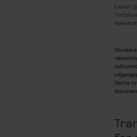
Emner:
S
Forfatte
Beierhol
Danske s
væsentli
indkomst
udgangsp
Dette ny
dokument
Tra