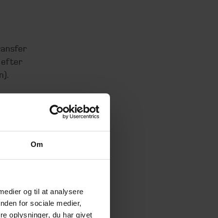
ransfer
 efter
n).
pricing-
9.
Om
ikke har
 medier og til at analysere
nden for sociale medier,
e oplysninger, du har givet