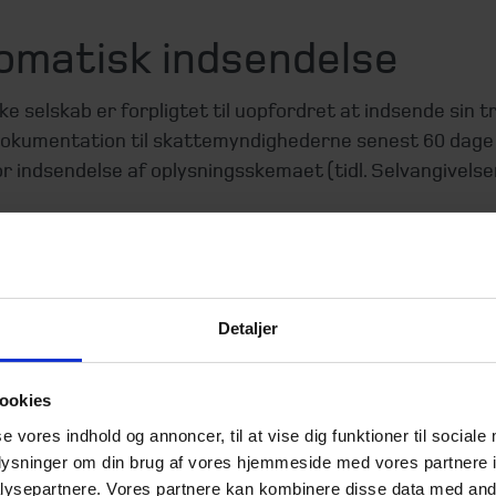
omatisk indsendelse
e selskab er forpligtet til uopfordret at indsende sin t
dokumentation til skattemyndighederne senest 60 dage
or indsendelse af oplysningsskemaet (tidl. Selvangivelse
lskab, med kalenderåret som indkomstår, skal transfer 
ationen for indkomståret 2022 indsendes senest den 2
023.
Detaljer
lsen skal således foregå, selvom skattemyndighederne 
 det danske selskabs transfer pricing-dokumentation.
ookies
se vores indhold og annoncer, til at vise dig funktioner til sociale
oplysninger om din brug af vores hjemmeside med vores partnere i
ngelser for
ysepartnere. Vores partnere kan kombinere disse data med andr