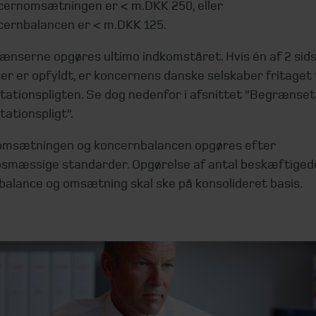
cernomsætningen er < m.DKK 250, eller
cernbalancen er < m.DKK 125.
ænserne opgøres ultimo indkomståret. Hvis én af 2 si
er er opfyldt, er koncernens danske selskaber fritaget 
ationspligten. Se dog nedenfor i afsnittet ”Begrænset
ationspligt”.
msætningen og koncernbalancen opgøres efter
smæssige standarder. Opgørelse af antal beskæftigede
balance og omsætning skal ske på
konsolideret basis
.