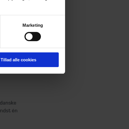
hvor
Marketing
mere end
rne.
ke
Tillad alle cookies
ens
 danske
ndst én