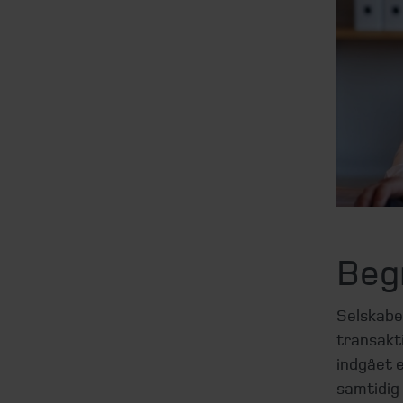
Beg
Selskabe
transakt
indgået 
samtidig 