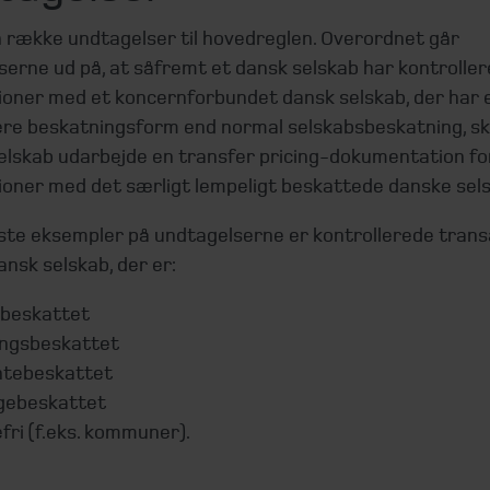
n række undtagelser til hovedreglen. Overordnet går
serne ud på, at såfremt et dansk selskab har kontrolle
ioner med et koncernforbundet dansk selskab, der har 
ere beskatningsform end normal selskabsbeskatning, sk
elskab udarbejde en transfer pricing-dokumentation fo
ioner med det særligt lempeligt beskattede danske sels
gste eksempler på undtagelserne er kontrollerede trans
nsk selskab, der er:
beskattet
ngsbeskattet
ntebeskattet
gebeskattet
fri (f.eks. kommuner).