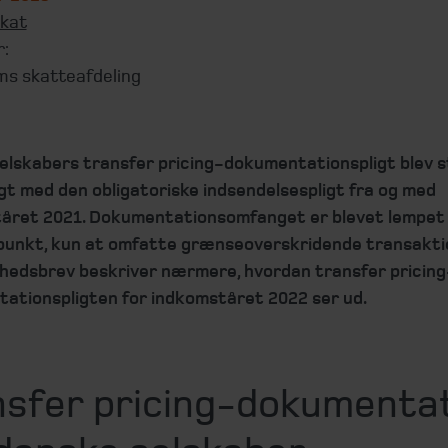
kat
r:
ms skatteafdeling
elskabers transfer pricing-dokumentationspligt blev
gt med den obligatoriske indsendelsespligt fra og med
året 2021. Dokumentationsomfanget er blevet lempet t
unkt, kun at omfatte grænseoverskridende transakti
hedsbrev beskriver nærmere, hvordan transfer pricing
ationspligten for indkomståret 2022 ser ud.
nsfer pricing-dokumenta