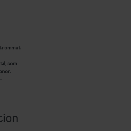
 strammet
il, som
oner.
-
tion