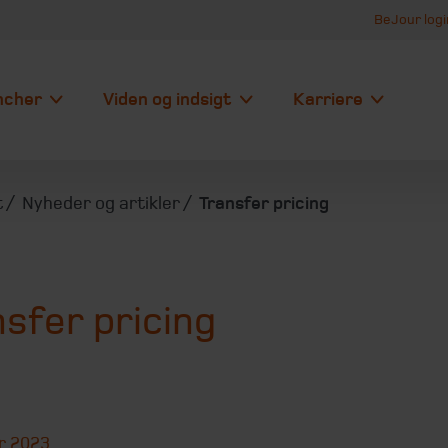
BeJour logi
ncher
Viden og indsigt
Karriere
t
Nyheder og artikler
Transfer pricing
sfer pricing
r 2023