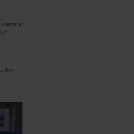
dstnævnte
for
, den