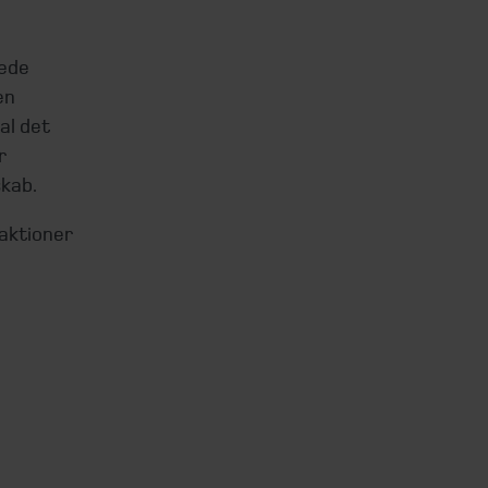
rede
en
al det
r
kab.
aktioner