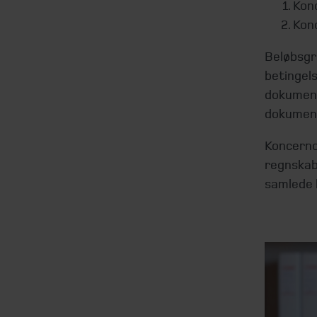
Kon
Kon
Beløbsgr
betingels
dokument
dokument
Koncerno
regnskab
samlede 