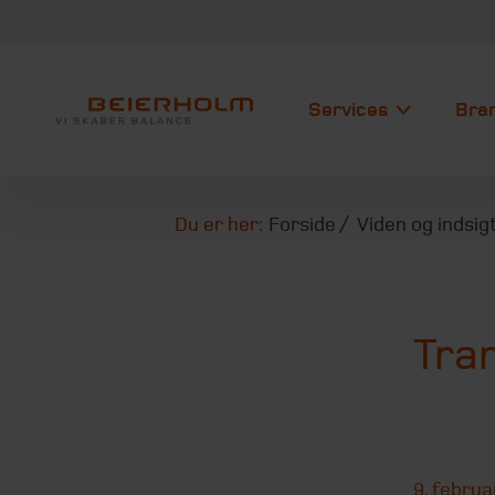
Services
Bra
Du er her:
Forside
Viden og indsig
Tran
9. februa