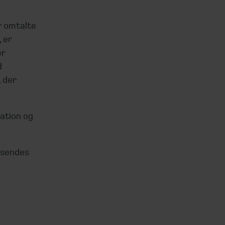
r omtalte
 er
er
d
 der
ation og
dsendes