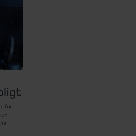
ligt
n for
har
ene