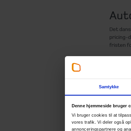
Aut
Det dansk
pricing-
fristen f
For et se
dokument
august 2
Samtykke
Indsende
indkaldt
Denne hjemmeside bruger c
Vi bruger cookies til at tilpas
vores trafik. Vi deler også 
Beti
annonceringspartnere og anal