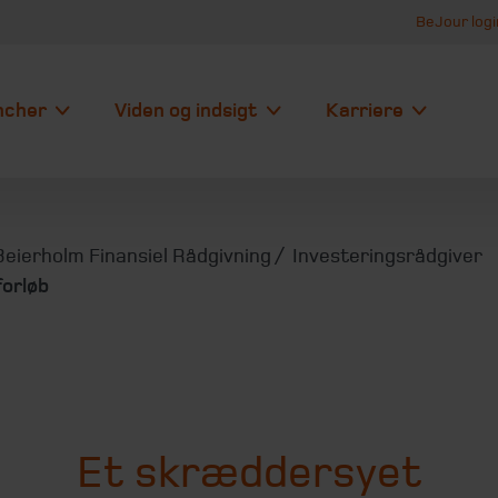
BeJour logi
ncher
Viden og indsigt
Karriere
Beierholm Finansiel Rådgivning
Investeringsrådgiver
forløb
Et skræddersyet