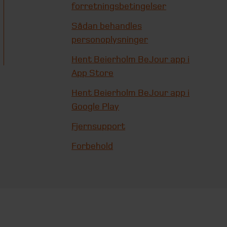
forretningsbetingelser
Sådan behandles
personoplysninger
Hent Beierholm BeJour app i
App Store
Hent Beierholm BeJour app i
Google Play
Fjernsupport
Forbehold