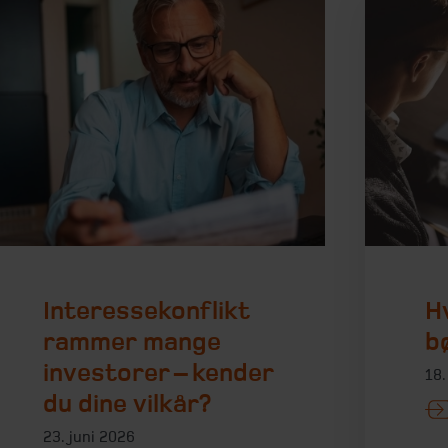
Interessekonflikt
Hv
rammer mange
b
investorer – kender
18.
du dine vilkår?
23. juni 2026