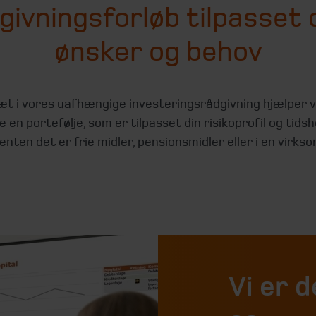
givningsforløb tilpasset 
ønsker og behov
t i vores uafhængige investeringsrådgivning hjælper v
e en portefølje, som er tilpasset din risikoprofil og tidsh
enten det er frie midler, pensionsmidler eller i en virks
Vi er d