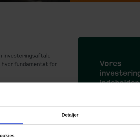
in investeringsaftale
Vores
 hvor fundamentet for
investerin
indeholder
øbende opfølgning og det
Analyse af n
Fastlæggelse 
, som er med hele vejen
Helhedsrådgi
Detaljer
hvis der skulle opstå
investerings
er afklaringer.
hensyntagen t
ookies
Konkrete inve