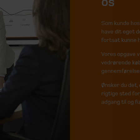
os
Som kunde hos B
have dit eget d
fortsat kunne 
Vores opgave vi
vedrørende køb
gennemførelse 
Ønsker du det, 
rigtige sted for
adgang til og f