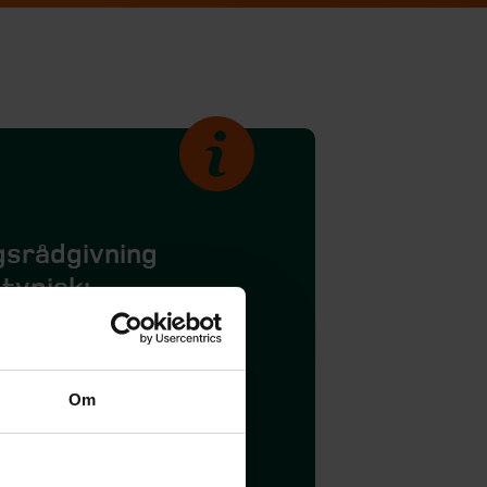
gsrådgivning
 typisk:
uværende investeringer.
af din investeringsprofil.
vning, hvor
Om
løsninger udarbejdes med
il øvrig økonomi.
steringsforslag.