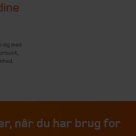
dine
i dig med
orisont,
omhed.
er, når du har brug for