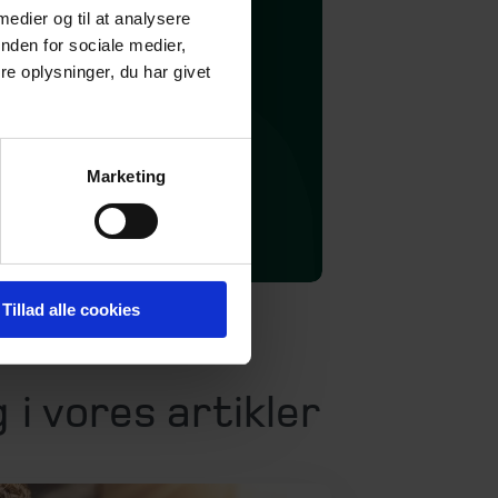
 medier og til at analysere
l udførelse af ændringer.
nden for sociale medier,
m skattemæssige forhold
e oplysninger, du har givet
ing.
lgning efter behov.
res services her
Marketing
Tillad alle cookies
 i vores artikler