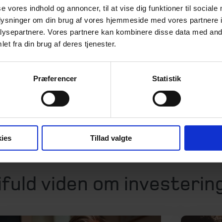
se vores indhold og annoncer, til at vise dig funktioner til sociale
Vejledning ti
oplysninger om din brug af vores hjemmeside med vores partnere i
Rådgivning o
ysepartnere. Vores partnere kan kombinere disse data med andr
vedr. invester
asses behovet i den
et fra din brug af deres tjenester.
Løbende opfø
n herpå. Som
ris efter aftale eller
Læs mere om vo
Præferencer
Statistik
ehov.
 beregnes individuelt ud
dsforbrug. Typisk mellem
rmue.
ies
Tillad valgte
uld viden om investering