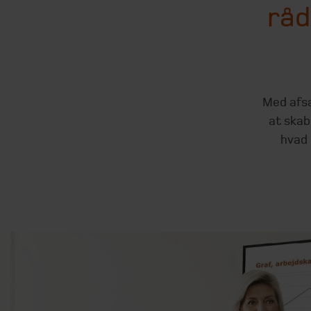
råd
Med afsæ
at skab
hvad 