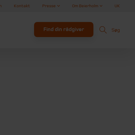
n
Kontakt
Presse
Om Beierholm
UK
Find din rådgiver
Søg