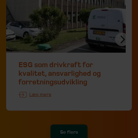
ESG som drivkraft for
kvalitet, ansvarlighed og
forretningsudvikling
Læs mere
Se flere