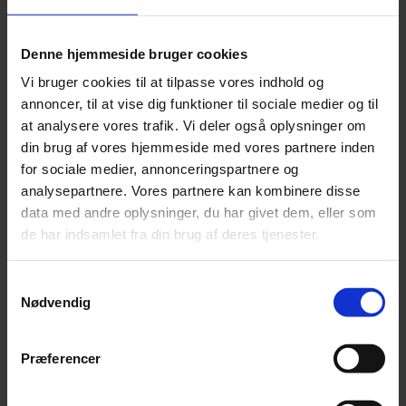
virksomheder (eller modervirksomheder), som er
part i en franchise- eller licensaftale i EU, der
Denne hjemmeside bruger cookies
etablerer en fælles selskabsidentitet eller et fælles
Vi bruger cookies til at tilpasse vores indhold og
forretningskoncept, med en nettoomsætning på
annoncer, til at vise dig funktioner til sociale medier og til
mere end EUR 80 mio.,
såfrem
t mindst EUR 22.5 mio.
at analysere vores trafik. Vi deler også oplysninger om
blev genereret ved royalties.
din brug af vores hjemmeside med vores partnere inden
for sociale medier, annonceringspartnere og
Stræber I efter at blive compliant
analysepartnere. Vores partnere kan kombinere disse
med CSDDD?
data med andre oplysninger, du har givet dem, eller som
de har indsamlet fra din brug af deres tjenester.
Hos Beierholm Bæredygtighed står vi klar til at hjælpe
jer med at blive compliant med CSDDD. Vi tilbyder
Samtykkevalg
rådgivning og support, så jeres virksomhed kan
Nødvendig
implementere de nødvendige due diligence-processer
og leve op til de nye EU-krav.
Præferencer
Kontakt os
for at få mere at vide om, hvordan vi kan
assistere jer med CSDDD-overholdelse og forbedre