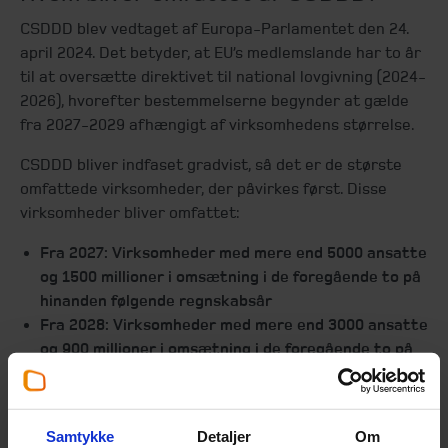
CSDDD blev vedtaget af Europa-Parlamentet den 24.
april 2024. Det betyder, at EU’s medlemslande har to år
til at oversætte direktivet til national lovgivning (2024-
2026), hvorefter bestemmelserne begynder at gælde
fra 2027-2029 afhængigt af virksomhedens størrelse.
CSDDD bliver indfaset gradvist, så det er de største
omfattede virksomheder, der påvirkes først. Disse
virksomheder bliver omfattet:
Fra 2027: Virksomheder med mere end 5000 ansatte
og 1500 millioner i omsætning i de foregående to på
hinanden følgende regnskabsår
Fra 2028: Virksomheder med mere end 3000 ansatte
og 900 millioner i omsætning i de foregående to på
hinanden følgende regnskabsår
Fra 2029: Virksomheder med mere end 1000 ansatte
og 450 millioner i omsætning i de foregående to på
Samtykke
Detaljer
Om
hinanden følgende regnskabsår. Herudover