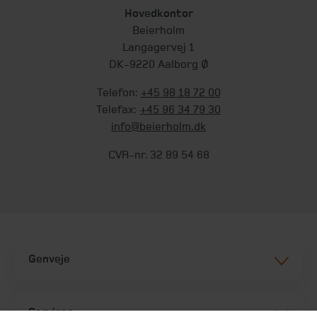
Hovedkontor
Beierholm
Langagervej 1
DK-9220 Aalborg Ø
Telefon:
+45 98 18 72 00
Telefax:
+45 96 34 79 30
info@beierholm.dk
CVR-nr. 32 89 54 68
Genveje
Services