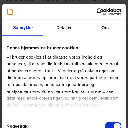
Universitet i 1997. Siden tog han en master i regnskab
ligeledes på Aalborg Universitet, som blev færdiggjort i
2000.
Samtykke
Detaljer
Om
Søren har været en af drivkræfterne bag Beierholms
massive vækst de seneste år. Beierholm har fordoblet
både omsætning, antal kontorer og antal medarbejdere
Denne hjemmeside bruger cookies
alene de seneste seks år. I 2017/18 omsatte Beierholm
Vi bruger cookies til at tilpasse vores indhold og
for 888 millioner kroner og har i dag 1.160 ansatte
annoncer, til at vise dig funktioner til sociale medier og til
fordelt på 29 kontorer i Danmark. Beierholm har de
at analysere vores trafik. Vi deler også oplysninger om
seneste seks år opnået en top-3 placering i
din brug af vores hjemmeside med vores partnere inden
medarbejdertilfredshed for virksomheder med over 500
for sociale medier, annonceringspartnere og
ansatte og har gennem en årrække også opnået
analysepartnere. Vores partnere kan kombinere disse
topplaceringer i uafhængige kundetilfredsheds-
data med andre oplysninger, du har givet dem, eller som
målinger.
de har indsamlet fra din brug af deres tjenester.
Søren V. Pedersen erstatter på grund af intern
aldersgrænse nuværende adm. direktør Kenneth
Samtykkevalg
Jensen, der fortsætter sit virke som statsautoriseret
Nødvendig