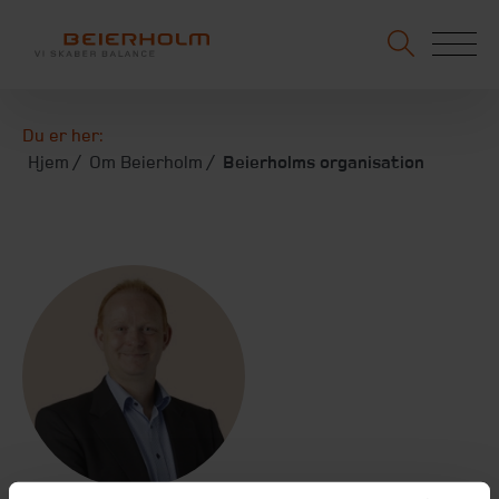
Du er her:
Hjem
Om Beierholm
Beierholms organisation