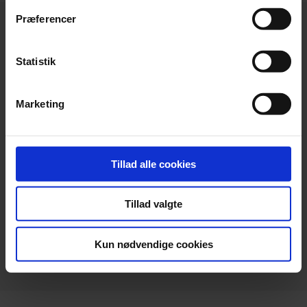
Præferencer
Statistik
Hovedkontor
Marketing
Beierholm
Langagervej 1
DK-9220 Aalborg Ø
Tillad alle cookies
Telefon:
+45 98 18 72 00
Telefax:
+45 96 34 79 30
Tillad valgte
info@beierholm.dk
CVR-nr. 32 89 54 68
Kun nødvendige cookies