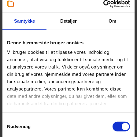
Søren Rasmussen
Partner
,
Statsautoriseret revisor
Samtykke
Detaljer
Om
+45 96 22 17 66
Denne hjemmeside bruger cookies
sor@beierholm.dk
Vi bruger cookies til at tilpasse vores indhold og
annoncer, til at vise dig funktioner til sociale medier og til
Arbejder her:
at analysere vores trafik. Vi deler også oplysninger om
din brug af vores hjemmeside med vores partnere inden
Revisor Frederikshavn
for sociale medier, annonceringspartnere og
Telefon:
+45 98 42 22 66
analysepartnere. Vores partnere kan kombinere disse
Email:
frederikshavn@beierholm.dk
data med andre oplysninger, du har givet dem, eller som
Parallelvej 10
de har indsamlet fra din brug af deres tjenester.
DK-9900
Frederikshavn
Samtykkevalg
Nødvendig