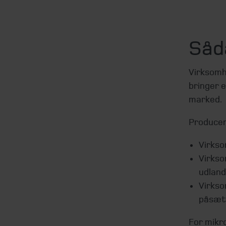
Såd
Virksomh
bringer 
marked.
Producen
Virkso
Virkso
udland
Virkso
påsætt
For mikr