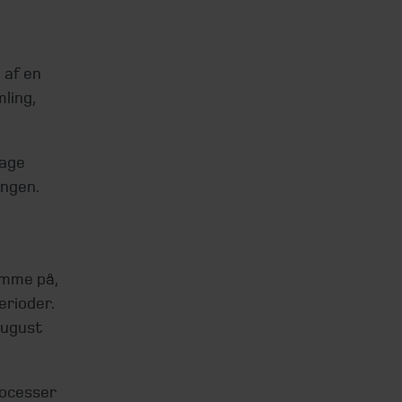
 af en
mling,
tage
ingen.
omme på,
erioder.
august
rocesser