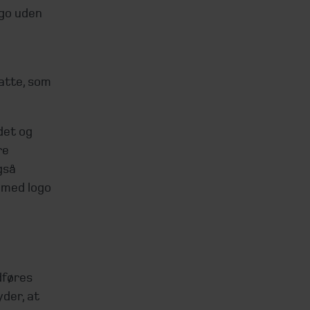
ogo uden
atte, som
det og
re
gså
. med logo
dføres
der, at