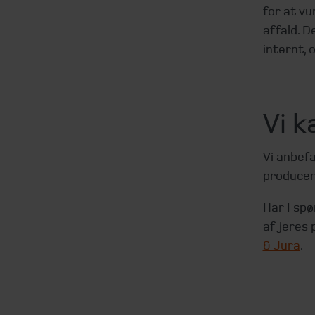
for at vu
affald. D
internt,
Vi k
Vi anbefa
producen
Har I spø
af jeres
& Jura
.