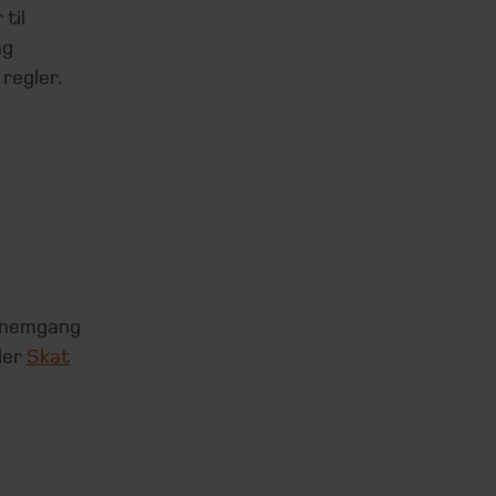
til
ng
regler.
gennemgang
ler
Skat