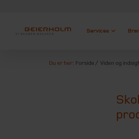
Services
Bra
Du er her:
Forside
Viden og indsig
Sko
pro