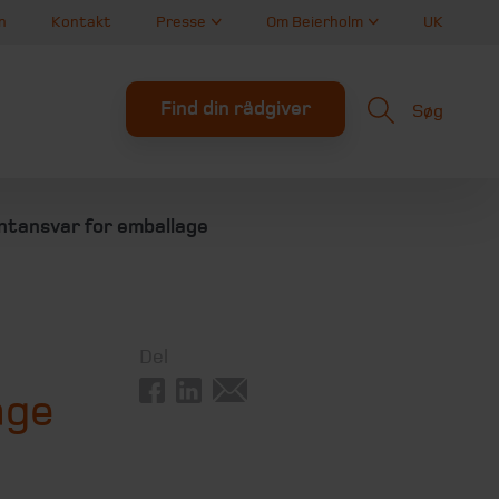
n
Kontakt
Presse
Om Beierholm
UK
Find din rådgiver
Søg
ntansvar for emballage
Del
age