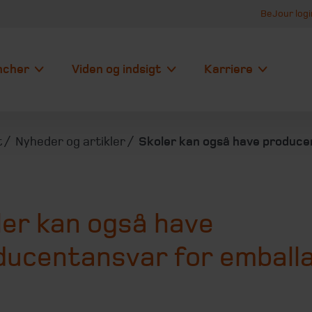
BeJour logi
ncher
Viden og indsigt
Karriere
t
Nyheder og artikler
Skoler kan også have produce
ler kan også have
ducentansvar for emball