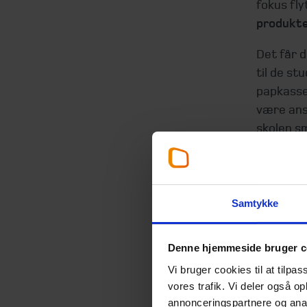
fokus fl
produkt
Det får d
til de st
papkasser
være ansv
skolen sm
bøgerne 
Dette er 
få ansvar
Samtykke
ansvarlig
Hvis skol
Denne hjemmeside bruger c
bøger ska
Vi bruger cookies til at tilpas
ansvar. D
vores trafik. Vi deler også 
registre
annonceringspartnere og anal