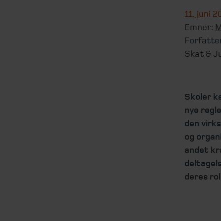
11. juni 
Emner:
M
Forfatte
Skat & J
Skoler k
nye regl
den virk
og organ
andet kr
deltagels
deres rol