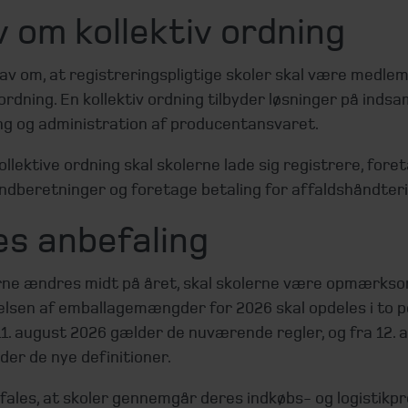
 om kollektiv ordning
av om, at registreringspligtige skoler skal være medlem
 ordning. En kollektiv ordning tilbyder løsninger på indsa
ng og administration af producentansvaret.
ollektive ordning skal skolerne lade sig registrere, fore
indberetninger og foretage betaling for affaldshåndter
es anbefaling
rne ændres midt på året, skal skolerne være opmærks
elsen af emballagemængder for 2026 skal opdeles i to p
11. august 2026 gælder de nuværende regler, og fra 12. 
er de nye definitioner.
fales, at skoler gennemgår deres indkøbs- og logistikp