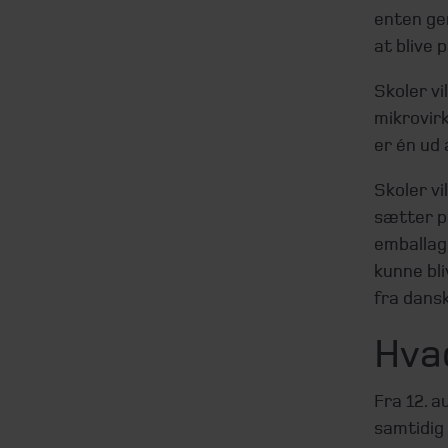
enten ge
at blive 
Skoler vi
mikrovir
er én ud 
Skoler vi
sætter p
emballage
kunne bli
fra dans
Hva
Fra 12. a
samtidig