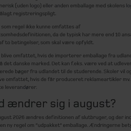
nerisk (uden logo) eller anden emballage med skolens l
pålagt registreringspligt.
l som regel ikke kunne omfattes af
ksomhedsdefinitionen, da de typisk har mere end 10 ans
af to betingelser, som skal være opfyldt.
l blive omfattet, hvis de importerer emballage fra udlan
å det danske marked. Det kan f.eks. være ved at udleve
rede bøger fra udlandet til de studerende. Skoler vil o
ve omfattet, hvis de får produceret reklameartikler mv
ke leverandører.
d ændrer sig i august?
ugust 2026 ændres definitionen af slutbruger, og der in
 en ny regel om ”udpakket” emballage. Ændringerne bety