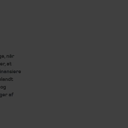
e, når
er, at
inansiere
blandt
 og
ger af