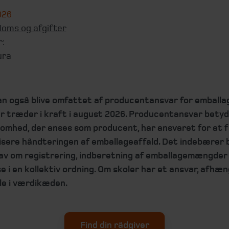
2026
oms og afgifter
r:
ura
an også blive omfattet af producentansvar for emballag
er træder i kraft i august 2026. Producentansvar betyd
somhed, der anses som producent, har ansvaret for at f
isere håndteringen af emballageaffald. Det indebærer 
av om registrering, indberetning af emballagemængder
e i en kollektiv ordning. Om skoler har et ansvar, afhæn
le i værdikæden.
Find din rådgiver