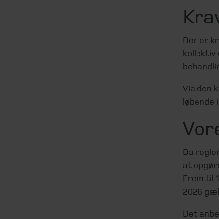
Krav
Der er kr
kollektiv
behandli
Via den k
løbende 
Vor
Da regle
at opgør
Frem til 
2026 gæld
Det anbe