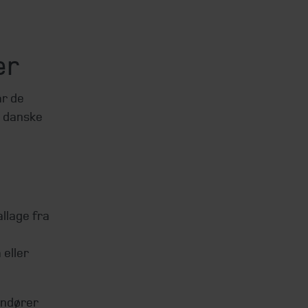
er
år de
t danske
llage fra
eller
andører