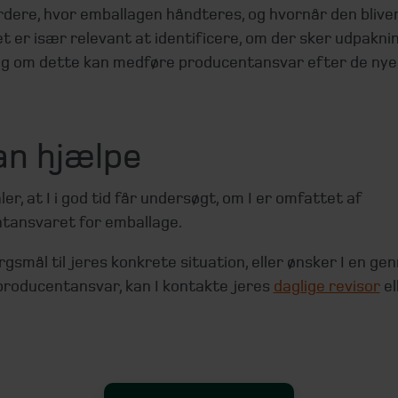
rdere, hvor emballagen håndteres, og hvornår den bliver 
et er især relevant at identificere, om der sker udpakni
 og om dette kan medføre producentansvar efter de nye 
an hjælpe
ler, at I i god tid får undersøgt, om I er omfattet af
tansvaret for emballage.
rgsmål til jeres konkrete situation, eller ønsker I en 
 producentansvar, kan I kontakte jeres
daglige revisor
el