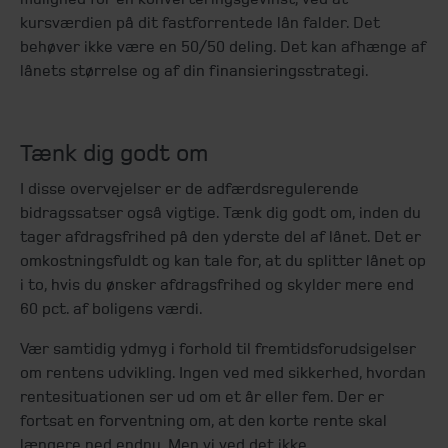
kursværdien på dit fastforrentede lån falder. Det
behøver ikke være en 50/50 deling. Det kan afhænge af
lånets størrelse og af din finansieringsstrategi.
Tænk dig godt om
I disse overvejelser er de adfærdsregulerende
bidragssatser også vigtige. Tænk dig godt om, inden du
tager afdragsfrihed på den yderste del af lånet. Det er
omkostningsfuldt og kan tale for, at du splitter lånet op
i to, hvis du ønsker afdragsfrihed og skylder mere end
60 pct. af boligens værdi.
Vær samtidig ydmyg i forhold til fremtidsforudsigelser
om rentens udvikling. Ingen ved med sikkerhed, hvordan
rentesituationen ser ud om et år eller fem. Der er
fortsat en forventning om, at den korte rente skal
længere ned endnu. Men vi ved det ikke.