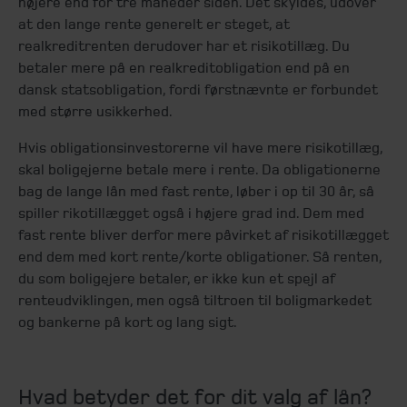
højere end for tre måneder siden. Det skyldes, udover
at den lange rente generelt er steget, at
realkreditrenten derudover har et risikotillæg. Du
betaler mere på en realkreditobligation end på en
dansk statsobligation, fordi førstnævnte er forbundet
med større usikkerhed.
Hvis obligationsinvestorerne vil have mere risikotillæg,
skal boligejerne betale mere i rente. Da obligationerne
bag de lange lån med fast rente, løber i op til 30 år, så
spiller rikotillægget også i højere grad ind. Dem med
fast rente bliver derfor mere påvirket af risikotillægget
end dem med kort rente/korte obligationer. Så renten,
du som boligejere betaler, er ikke kun et spejl af
renteudviklingen, men også tiltroen til boligmarkedet
og bankerne på kort og lang sigt.
Hvad betyder det for dit valg af lån?