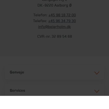
DK-9220 Aalborg Ø
Telefon:
+45 98 18 72 00
Telefax:
+45 96 34 79 30
info@beierholm.dk
CVR-nr. 32 89 54 68
Genveje
Services