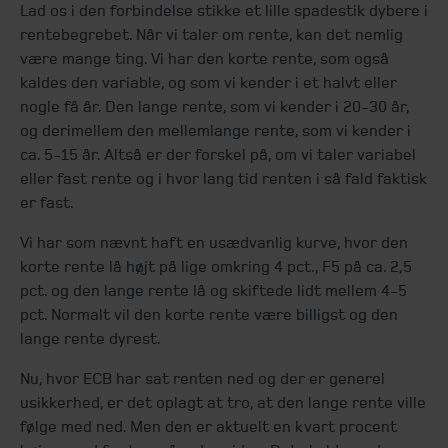
Lad os i den forbindelse stikke et lille spadestik dybere i
rentebegrebet. Når vi taler om rente, kan det nemlig
være mange ting. Vi har den korte rente, som også
kaldes den variable, og som vi kender i et halvt eller
nogle få år. Den lange rente, som vi kender i 20-30 år,
og derimellem den mellemlange rente, som vi kender i
ca. 5-15 år. Altså er der forskel på, om vi taler variabel
eller fast rente og i hvor lang tid renten i så fald faktisk
er fast.
Vi har som nævnt haft en usædvanlig kurve, hvor den
korte rente lå højt på lige omkring 4 pct., F5 på ca. 2,5
pct. og den lange rente lå og skiftede lidt mellem 4-5
pct. Normalt vil den korte rente være billigst og den
lange rente dyrest.
Nu, hvor ECB har sat renten ned og der er generel
usikkerhed, er det oplagt at tro, at den lange rente ville
følge med ned. Men den er aktuelt en kvart procent