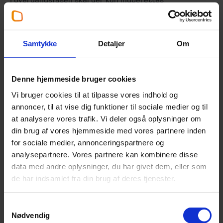
drivhusgasemissioner, der er indbygget i deres import –
altså direkte og indirekte emissioner, uden at det er
nødvendigt at købe og returnere certifikater. Dog vil
Samtykke
Detaljer
Om
der på cement og gødningsstoffer, stadig skulle
indberettes indirekte emissioner efter overgangsfasen
Denne hjemmeside bruger cookies
Vi bruger cookies til at tilpasse vores indhold og
annoncer, til at vise dig funktioner til sociale medier og til
at analysere vores trafik. Vi deler også oplysninger om
din brug af vores hjemmeside med vores partnere inden
for sociale medier, annonceringspartnere og
analysepartnere. Vores partnere kan kombinere disse
data med andre oplysninger, du har givet dem, eller som
de har indsamlet fra din brug af deres tjenester.
Samtykkevalg
Nødvendig
Ændringer i 2025