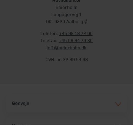
Hovedkontor
Beierholm
Langagervej 1
DK-9220 Aalborg Ø
Telefon:
+45 98 18 72 00
Telefax:
+45 96 34 79 30
info@beierholm.dk
CVR-nr. 32 89 54 68
Genveje
Services