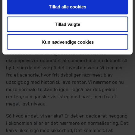
En økonomisk normalisering?
Tillad alle cookies
Vi ser også tendenser på boligmarkedet, hvor udbuddet
er stigende. Prisniveauet er ikke faldende endnu, men
Tillad valgte
fortsætter udbuddet med at stige, vil det i sidste ende
påvirke priserne.
Kun nødvendige cookies
Men det handler også om, hvordan du kigger på det.
Udbuddet er ikke så højt som før Corona, men
eksempelvis er udbuddet af sommerhuse nu dobbelt så
højt, som da det var på det laveste niveau. Vi kommer
fra et scenarie, hvor fritidsboliger nærmest blev
udsolgt og med historisk lave renter. Vi nærmer os nu
mere normale tilstande igen – også når det gælder
renten, som ganske vist steg med hast, men fra et
meget lavt niveau.
Så hvad er det, vi ser ske? Er det en decideret nedgang
i økonomien eller er det nærmere en normalisering. Det
kan vi ikke sige med sikkerhed, Det kommer til at