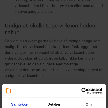
virksomheden i f.eks. bestyrelsen eller som ansat i
en overgangsperiode.
Undgå at skulle tage virksomheden
retur
Selv om du sikkert gerne vil have så mange penge som
muligt for din virksomhed, skal prisen fastlægges, så
den nye ejer har økonomi til at drive virksomheden
videre. Det sker af og til, at en køber ikke kan indfri
gældsbreve, så den tidligere ejer må tage
virksomheden retur – og det er jo ikke meningen med at
sælge sin virksomhed.
Hjælp til finansiering af skat
Det er altid vigtigt, at du tager højde for de skatter du
skal betale ved salg af din virksomhed. Blandt andet
Samtykke
Detaljer
Om
skal du som minimum sikre, at du får en kontant