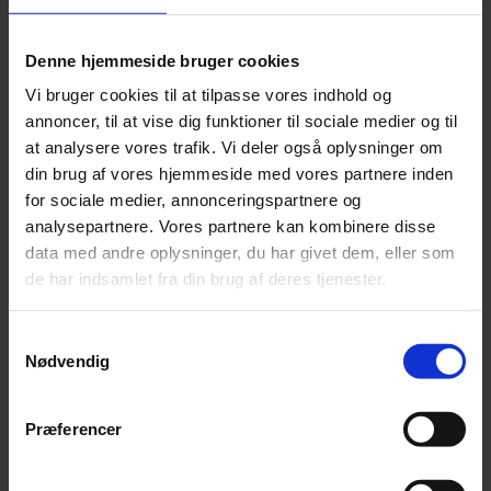
købesum, der kan dække det skattekrav, du bliver mødt
med ved salget.
Denne hjemmeside bruger cookies
Hvordan, du bliver beskattet, afhænger af mange
Vi bruger cookies til at tilpasse vores indhold og
faktorer. Blandt andet om ejerskiftet sker inden for
annoncer, til at vise dig funktioner til sociale medier og til
familien og med succession. Og hvordan købsprisen
at analysere vores trafik. Vi deler også oplysninger om
bliver opstillet og betalt. For eksempel bliver du som
din brug af vores hjemmeside med vores partnere inden
sælger straks beskattet ved salg af goodwill, mens
for sociale medier, annonceringspartnere og
køber kan afskrive købet over de kommende år og
analysepartnere. Vores partnere kan kombinere disse
dermed opnå skattebesparelse.
data med andre oplysninger, du har givet dem, eller som
de har indsamlet fra din brug af deres tjenester.
Læs mere om generationsskifte med succession her
.
Samtykkevalg
Nødvendig
Præferencer