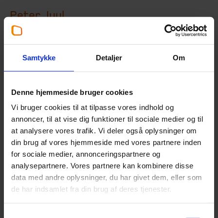
Peter Juul
Chefkonsulent
,
Rekruttering
+45 33 18 13 44
Samtykke
Detaljer
Om
pju@beierholm.dk
Denne hjemmeside bruger cookies
Er specialist indenfor:
Vi bruger cookies til at tilpasse vores indhold og
annoncer, til at vise dig funktioner til sociale medier og til
Rekruttering
at analysere vores trafik. Vi deler også oplysninger om
din brug af vores hjemmeside med vores partnere inden
Arbejder her:
for sociale medier, annonceringspartnere og
analysepartnere. Vores partnere kan kombinere disse
Revisor København
data med andre oplysninger, du har givet dem, eller som
Telefon:
+45 39 16 76 00
de har indsamlet fra din brug af deres tjenester.
Email:
koebenhavn@beierholm.dk
Knud Højgaards Vej 9
DK-2860
Søborg
Samtykkevalg