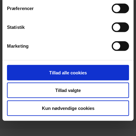
Præferencer
Statistik
Hovedkontor
Marketing
Beierholm
Langagervej 1
DK-9220 Aalborg Ø
Tillad alle cookies
Telefon:
+45 98 18 72 00
Telefax:
+45 96 34 79 30
Tillad valgte
info@beierholm.dk
CVR-nr. 32 89 54 68
Kun nødvendige cookies