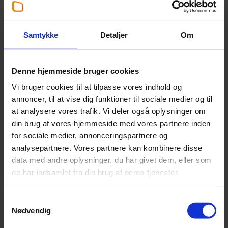
Lasse Rosenborg Petersen
Partner
,
Statsautoriseret revisor
Samtykke
Detaljer
Om
+45 39 16 63 09
Denne hjemmeside bruger cookies
lrp@beierholm.dk
Vi bruger cookies til at tilpasse vores indhold og
annoncer, til at vise dig funktioner til sociale medier og til
Arbejder her:
at analysere vores trafik. Vi deler også oplysninger om
din brug af vores hjemmeside med vores partnere inden
Revisor København
for sociale medier, annonceringspartnere og
Telefon:
+45 39 16 76 00
analysepartnere. Vores partnere kan kombinere disse
Email:
koebenhavn@beierholm.dk
data med andre oplysninger, du har givet dem, eller som
Knud Højgaards Vej 9
de har indsamlet fra din brug af deres tjenester.
DK-2860
Søborg
Samtykkevalg
Nødvendig