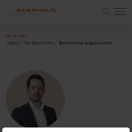
Du er her:
Hjem
Om Beierholm
Beierholms organisation