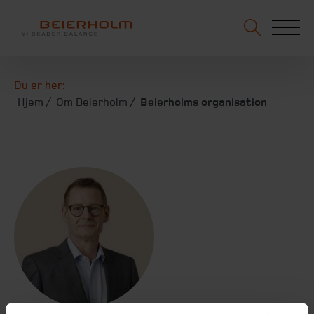
Du er her:
Hjem
Om Beierholm
Beierholms organisation