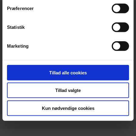
Præferencer
Statistik
Hovedkontor
Marketing
Beierholm
Langagervej 1
DK-9220 Aalborg Ø
Tillad alle cookies
Telefon:
+45 98 18 72 00
Telefax:
+45 96 34 79 30
Tillad valgte
info@beierholm.dk
CVR-nr. 32 89 54 68
Kun nødvendige cookies