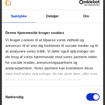
Jørgen Stegmann
Partner
,
Statsautoriseret revisor
Samtykke
Detaljer
Om
+45 55 78 24 25
Denne hjemmeside bruger cookies
jbs@beierholm.dk
Vi bruger cookies til at tilpasse vores indhold og
annoncer, til at vise dig funktioner til sociale medier og til
Arbejder her:
at analysere vores trafik. Vi deler også oplysninger om
din brug af vores hjemmeside med vores partnere inden
Revisor Næstved
for sociale medier, annonceringspartnere og
Telefon:
+45 55 77 08 77
analysepartnere. Vores partnere kan kombinere disse
Email:
naestved@beierholm.dk
data med andre oplysninger, du har givet dem, eller som
Handelsskolevej 1
de har indsamlet fra din brug af deres tjenester.
DK-4700
Næstved
Samtykkevalg
Nødvendig