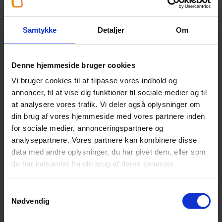
Henrik Welinder
Samtykke
Detaljer
Om
Partner
,
Statsautoriseret revisor
+45 63 15 49 00
Denne hjemmeside bruger cookies
hwe@beierholm.dk
Vi bruger cookies til at tilpasse vores indhold og
annoncer, til at vise dig funktioner til sociale medier og til
Arbejder her:
at analysere vores trafik. Vi deler også oplysninger om
din brug af vores hjemmeside med vores partnere inden
Revisor Odense
for sociale medier, annonceringspartnere og
Telefon:
+45 66 15 85 55
analysepartnere. Vores partnere kan kombinere disse
Email:
odense@beierholm.dk
data med andre oplysninger, du har givet dem, eller som
Risingsvej 63, 1.
de har indsamlet fra din brug af deres tjenester.
DK-5000
Odense C
Samtykkevalg
Nødvendig