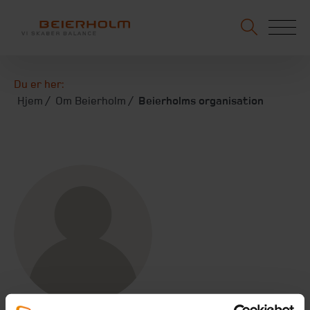
Du er her:
Hjem
Om Beierholm
Beierholms organisation