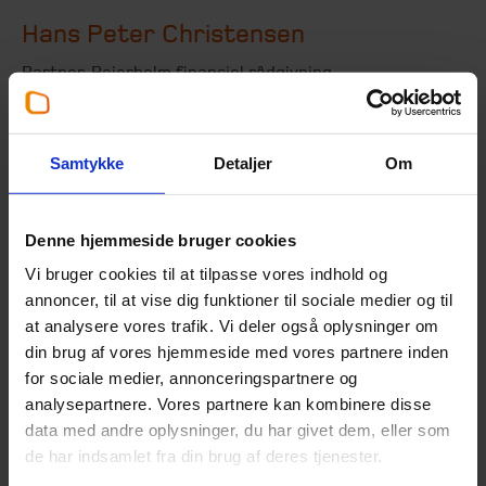
Hans Peter Christensen
Partner
,
Beierholm finansiel rådgivning
+45 58 55 83 40
hpc@beierholm.dk
Samtykke
Detaljer
Om
https://www.linkedin.com/in/hpchristensen/
Denne hjemmeside bruger cookies
Er specialist indenfor:
Vi bruger cookies til at tilpasse vores indhold og
annoncer, til at vise dig funktioner til sociale medier og til
Family Office
at analysere vores trafik. Vi deler også oplysninger om
Finansiel rådgivning
din brug af vores hjemmeside med vores partnere inden
for sociale medier, annonceringspartnere og
Arbejder her:
analysepartnere. Vores partnere kan kombinere disse
data med andre oplysninger, du har givet dem, eller som
Revisor Aalborg
de har indsamlet fra din brug af deres tjenester.
Telefon:
+45 98 18 72 00