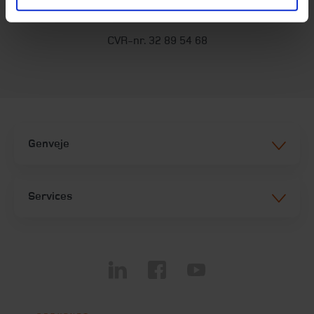
info@beierholm.dk
CVR-nr. 32 89 54 68
Genveje
Services