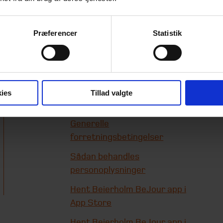
Præferencer
Statistik
Genveje
Beierholms
whistleblowerordning
ies
Tillad valgte
Cookie-information
Generelle
forretningsbetingelser
Sådan behandles
personoplysninger
Hent Beierholm BeJour app i
App Store
Hent Beierholm BeJour app i