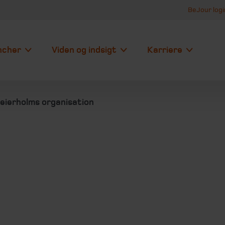
BeJour logi
ncher
Viden og indsigt
Karriere
eierholms organisation