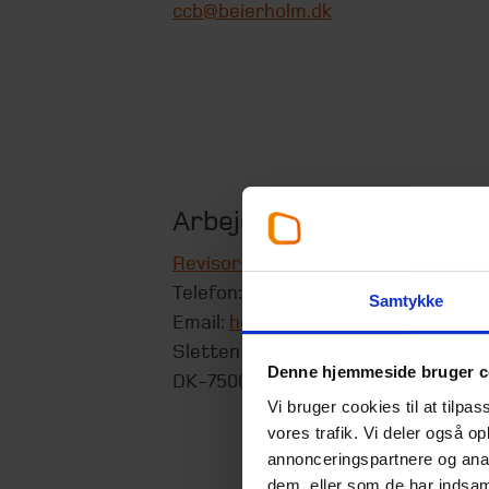
ccb@beierholm.dk
Arbejder her:
Revisor Holstebro
Telefon:
+45 97 41 22 11
Samtykke
Email:
holstebro@beierholm.dk
Sletten 45
Denne hjemmeside bruger c
DK-7500
Holstebro
Vi bruger cookies til at tilpas
vores trafik. Vi deler også 
annonceringspartnere og anal
dem, eller som de har indsaml