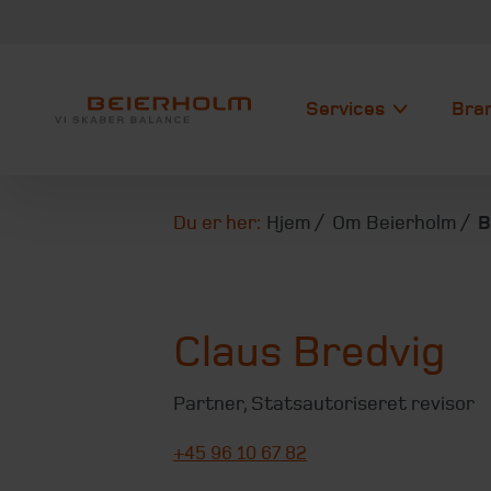
Services
Bra
Du er her:
Hjem
Om Beierholm
B
Claus Bredvig
Partner
,
Statsautoriseret revisor
+45 96 10 67 82