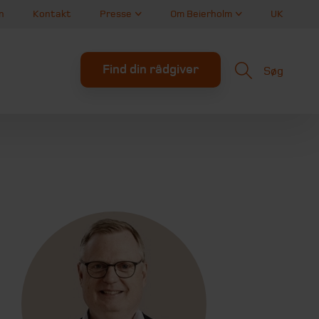
n
Kontakt
Presse
Om Beierholm
UK
Find din rådgiver
Søg