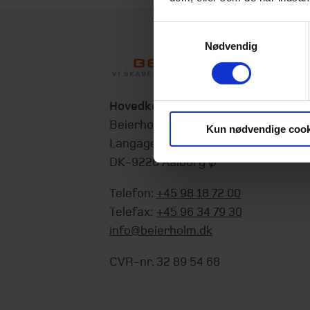
Samtykkevalg
Nødvendig
Hovedkontor
Beierholm
Kun nødvendige cook
Langagervej 1
DK-9220 Aalborg Ø
Telefon:
+45 98 18 72 00
Telefax:
+45 96 34 79 30
info@beierholm.dk
CVR-nr. 32 89 54 68