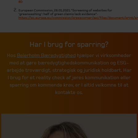
en
.
European Commission, 28.01.2021. “Screening of websites for
‘greenwashing': half of green claims lack evidence”.
https://ec.europa.eu/commission/presscorner/api/files/document/print/e
Har I brug for sparring?
Hos
Beierholm Bæredygtighed
hjælper vi virksomheder
med at gøre bæredygtighedskommunikation og ESG-
arbejde troværdigt, strategisk og juridisk holdbart. Har
I brug for et reality check af jeres kommunikation eller
sparring om kommende krav, er I altid velkomne til at
kontakte os.