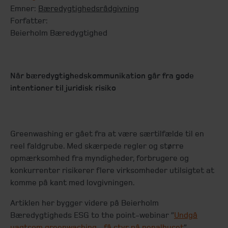
Emner:
Bæredygtighedsrådgivning
Forfatter:
Beierholm Bæredygtighed
Når bæredygtighedskommunikation går fra gode
intentioner til juridisk risiko
Greenwashing er gået fra at være særtilfælde til en
reel faldgrube. Med skærpede regler og større
opmærksomhed fra myndigheder, forbrugere og
konkurrenter risikerer flere virksomheder utilsigtet at
komme på kant med lovgivningen.
Artiklen her bygger videre på Beierholm
Bæredygtigheds ESG to the point-webinar ”
Undgå
uagtsom greenwashing – få styr på penalhuset
”.