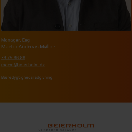
Manager
,
Esg
Martin Andreas Møller
73 75 66 86
marm@beierholm.dk
Bæredygtighedsrådgivning