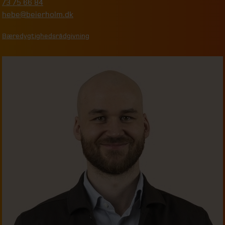
73 75 66 84
hebe@beierholm.dk
Bæredygtighedsrådgivning