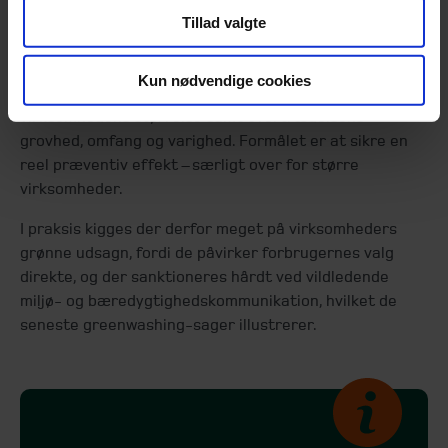
overtrædelser af markedsføringsloven er blevet
Tillad valgte
markant skærpet.
Myndighederne har nu mulighed for at give bøder ved
Kun nødvendige cookies
overtrædelser af markedsføringsloven ud fra
virksomhedens størrelse samt overtrædelsens
grovhed, omfang og varighed. Formålet er at sikre en
reel præventiv effekt – særligt over for større
virksomheder.
I praksis kigges der derfor meget på virksomheders
grønne udsagn, fordi de påvirker forbrugernes valg
direkte, og der sanktioneres hårdt ved vildledende
miljø- og bæredygtighedskommunikation, hvilket de
seneste greenwashing-sager illustrerer.