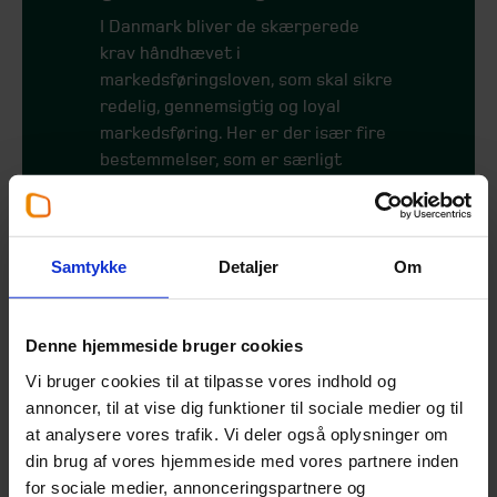
I Danmark bliver de skærperede
krav håndhævet i
markedsføringsloven, som skal sikre
redelig, gennemsigtig og loyal
markedsføring. Her er der især fire
bestemmelser, som er særligt
centrale i kontekst af
Greenwashing:
§ 5
Vildledende oplysninger og
Samtykke
Detaljer
Om
indtryk
§ 6
Udeladelse af væsentlig
Denne hjemmeside bruger cookies
information
Vi bruger cookies til at tilpasse vores indhold og
§ 8
Væsentlig forvridning af
annoncer, til at vise dig funktioner til sociale medier og til
forbrugerens adfærd
at analysere vores trafik. Vi deler også oplysninger om
(vurderingskriterie til §§5 og 6)
din brug af vores hjemmeside med vores partnere inden
for sociale medier, annonceringspartnere og
§ 13
Krav om dokumentation for