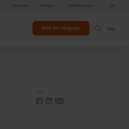
n
Kontakt
Presse
Om Beierholm
UK
Find din rådgiver
Søg
Del