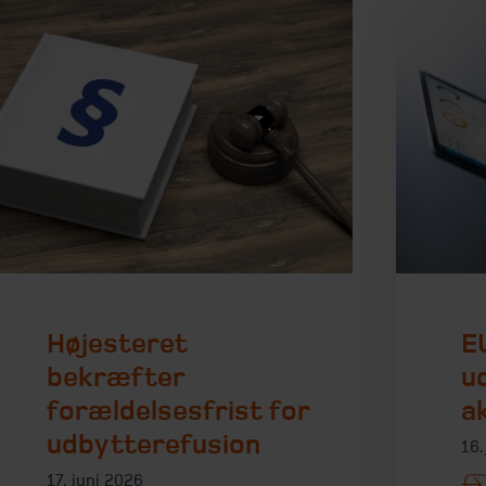
Højesteret
E
bekræfter
u
forældelsesfrist for
a
udbytterefusion
16.
17. juni 2026