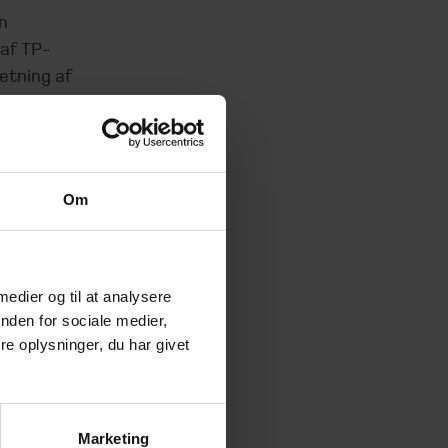
n
 af TP-
etning af
Om
ing om
 afspejles
 medier og til at analysere
t.dk
.
nden for sociale medier,
e oplysninger, du har givet
r
ler
Marketing