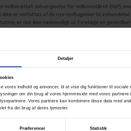
 er indberettet selvangivelse for indkomståret 2025, me
 ikke er omfattet af de nye undtagelser til indsendelse
ation, er det ikke nødvendigt at foretage en genindber
elsen.
luttende bemærkning
Detaljer
elskab for indkomståret 2025 er omfattet af ny lovgivn
ookies
kumentationspligt for transfer pricing, men dette ikke
se vores indhold og annoncer, til at vise dig funktioner til sociale
an der sendes en mail til
kontrolledetransaktioner@skts
oplysninger om din brug af vores hjemmeside med vores partnere i
ysepartnere. Vores partnere kan kombinere disse data med andr
ørgsmål til opdateringer til selvangivelsen eller brug fo
et fra din brug af deres tjenester.
g, er du velkommen til at kontakte
din daglige revisor
el
ms skatteafdeling
.
Præferencer
Statistik