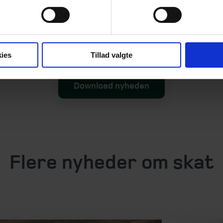
Find din rådgiver
ies
Tillad valgte
Download nyheden
Flere nyheder om skat