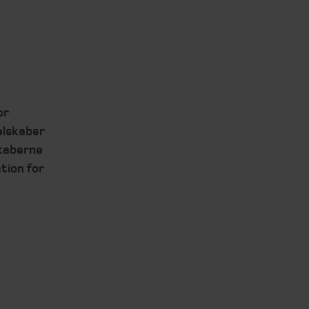
or
elskaber
kaberne
tion for