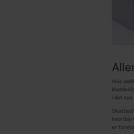
All
Hvis sels
kladdeti
i det nye
Skattest
hvordan 
er foreta