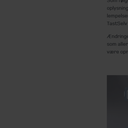
Som følg
oplysnin
lempelse
TastSelv
Ændringe
som alle
være op