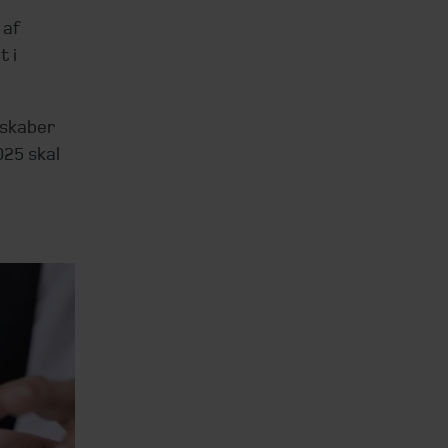
 af
 i
lskaber
025 skal