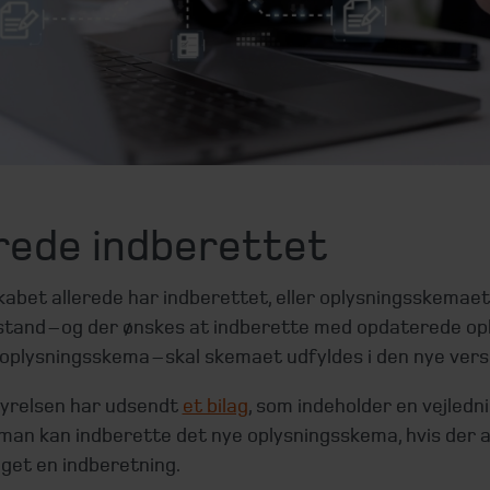
erede indberettet
kabet allerede har indberettet, eller oplysningsskemaet 
lstand – og der ønskes at indberette med opdaterede op
 oplysningsskema – skal skemaet udfyldes i den nye vers
yrelsen har udsendt
et bilag
, som indeholder en vejlednin
man kan indberette det nye oplysningsskema, hvis der a
get en indberetning.