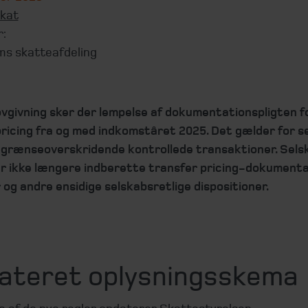
kat
r:
ms skatteafdeling
ovgivning sker der lempelse af dokumentationspligten f
pricing fra og med indkomståret 2025. Det gælder for s
grænseoverskridende kontrollede transaktioner. Sels
ler ikke længere indberette transfer pricing-dokumenta
og andre ensidige selskabsretlige dispositioner.
ateret oplysningsskema