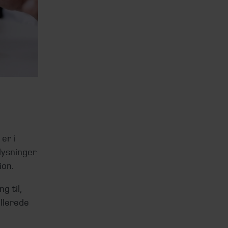
er i
lysninger
ion.
g til,
llerede