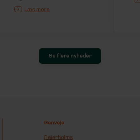
Læs mere
Se flere nyheder
Genveje
Beierholms