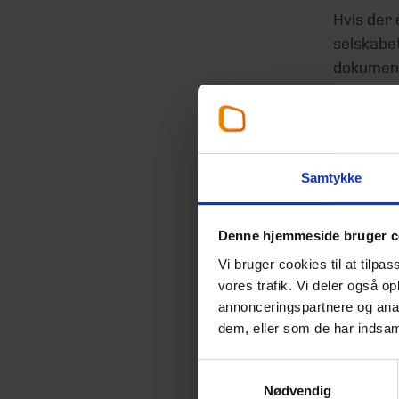
Hvis der
selskabet
dokument
selvangiv
Afs
Samtykke
Hvis et s
Denne hjemmeside bruger c
lempet do
Vi bruger cookies til at tilpas
i DIAS, k
vores trafik. Vi deler også 
annonceringspartnere og anal
Har du sp
dem, eller som de har indsaml
rådgivnin
Beierhol
Samtykkevalg
Nødvendig