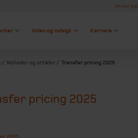
BeJour logi
ncher
Viden og indsigt
Karriere
t
Nyheder og artikler
Transfer pricing 2025
sfer pricing 2025
ber 2025