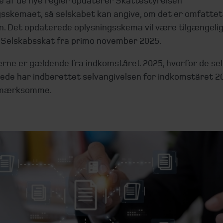
e af de nye regler opdaterer Skattestyrelsen
gsskemaet, så selskabet kan angive, om det er omfattet
n. Det opdaterede oplysningsskema vil være tilgængeligt
 Selskabsskat fra primo november 2025.
rne er gældende fra indkomståret 2025, hvorfor de se
rede har indberettet selvangivelsen for indkomståret 2
mærksomme.