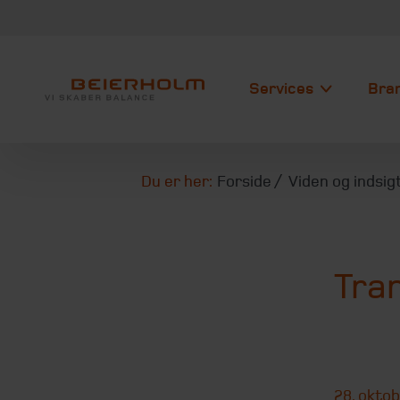
Services
Bra
Du er her:
Forside
Viden og indsig
Tran
28. okto