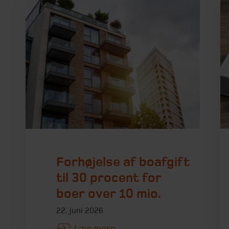
Forhøjelse af boafgift
til 30 procent for
boer over 10 mio.
22. juni 2026
Læs mere