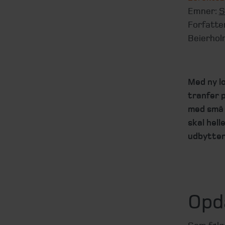
Emner:
S
Forfatte
Beierhol
Med ny l
tranfer 
med små 
skal hel
udbytter 
Opd