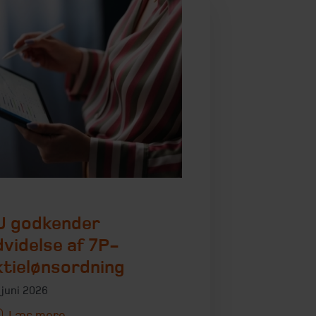
U godkender
dvidelse af 7P-
ktielønsordning
 juni 2026
Læs mere