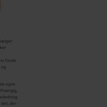
 sælger
nker
gne fonde
, og
ale egne
afhængig,
anledning
 det, der