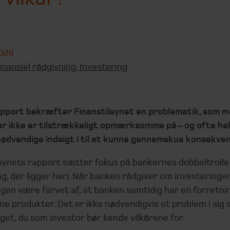
2026
inansiel rådgivning
,
Investering
rapport bekræfter Finanstilsynet en problematik, som 
er ikke er tilstrækkeligt opmærksomme på – og ofte hel
nødvendige indsigt i til at kunne gennemskue konsekven
lsynets rapport sætter fokus på bankernes dobbeltrolle
g, der ligger heri. Når banken rådgiver om investeringer
gen være farvet af, at banken samtidig har en forretnin
e produkter. Det er ikke nødvendigvis et problem i sig 
get, du som investor bør kende vilkårene for.