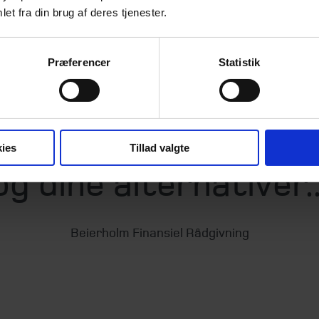
overvej, om uafhængig rådgivning kan være en mulighed 
et fra din brug af deres tjenester.
top nogle af de forhold, Finanstilsynet peger på, at inv
e særligt opmærksomme på.
Præferencer
Statistik
på dine omkostninger
ies
Tillad valgte
og dine alternativer..
Beierholm Finansiel Rådgivning