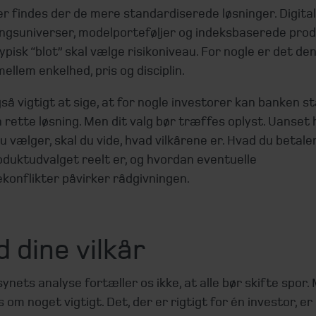
r findes der de mere standardiserede løsninger. Digita
ingsuniverser, modelporteføljer og indeksbaserede prod
ypisk “blot” skal vælge risikoniveau. For nogle er det de
ellem enkelhed, pris og disciplin.
så vigtigt at sige, at for nogle investorer kan banken st
rette løsning. Men dit valg bør træffes oplyst. Uanset 
du vælger, skal du vide, hvad vilkårene er. Hvad du betaler
duktudvalget reelt er, og hvordan eventuelle
konflikter påvirker rådgivningen.
 dine vilkår
synets analyse fortæller os ikke, at alle bør skifte spor
 om noget vigtigt. Det, der er rigtigt for én investor, er 