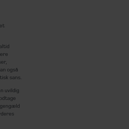
det
altid
mere
er,
kan også
tisk sans.
n uvildig
modtage
l gengæld
rderes