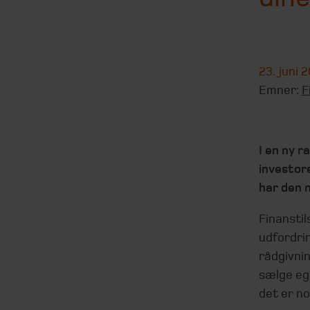
23. juni 
Emner:
F
I en ny 
investor
har den 
Finansti
udfordrin
rådgivnin
sælge egn
det er no