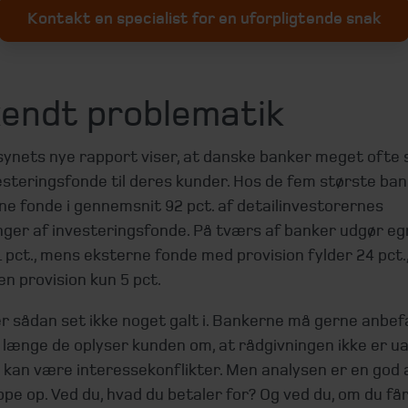
Kontakt en specialist for en uforpligtende snak
kendt problematik
lsynets nye rapport viser, at danske banker meget ofte
esteringsfonde til deres kunder. Hos de fem største ba
e fonde i gennemsnit 92 pct. af detailinvestorernes
nger af investeringsfonde. På tværs af banker udgør e
 pct., mens eksterne fonde med provision fylder 24 pct.
n provision kun 5 pct.
r sådan set ikke noget galt i. Bankerne må gerne anbef
 længe de oplyser kunden om, at rådgivningen ikke er u
 kan være interessekonflikter. Men analysen er en god 
oppe op. Ved du, hvad du betaler for? Og ved du, om du får