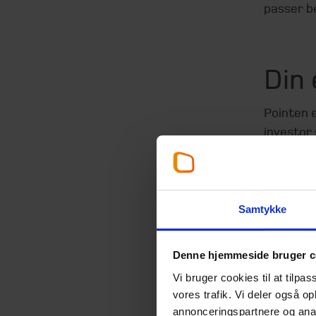
passer be
Din
Pointen e
investor
Når en ba
spørge: E
for banke
Samtykke
udvise s
Et godt s
Denne hjemmeside bruger c
omkostni
Vi bruger cookies til at tilpas
om der e
vores trafik. Vi deler også 
skat kan 
annonceringspartnere og anal