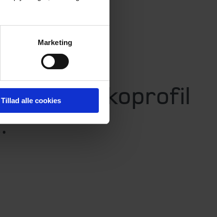
for dig.
estorer
Marketing
, din risikoprofil
Tillad alle cookies
.