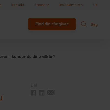
n
Kontakt
Presse
Om Beierholm
UK
Find din rådgiver
Søg
er – kender du dine vilkår?
Del
u