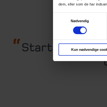
med. Og 
dem, eller som de har indsaml
Det er ne
Samtykkevalg
bør vær
Nødvendig
Start med at se 
Kun nødvendige cook