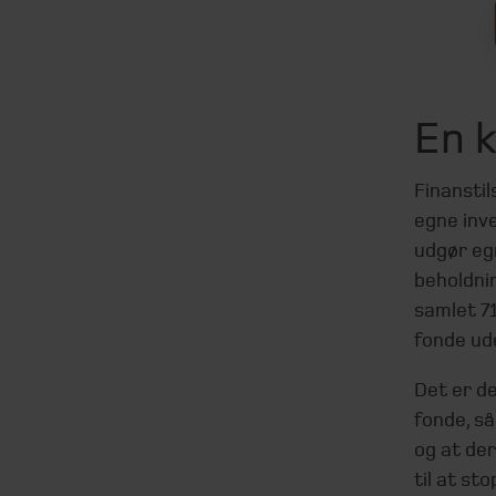
En 
Finansti
egne inv
udgør egn
beholdni
samlet 71
fonde ude
Det er de
fonde, så
og at der
til at st