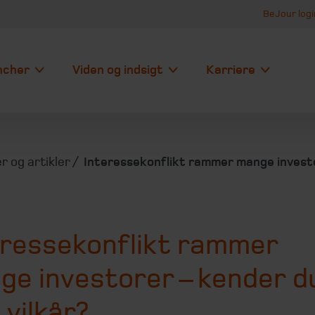
BeJour logi
ncher
Viden og indsigt
Karriere
r og artikler
Interessekonflikt rammer mange investor
eressekonflikt rammer
ge investorer – kender d
 vilkår?