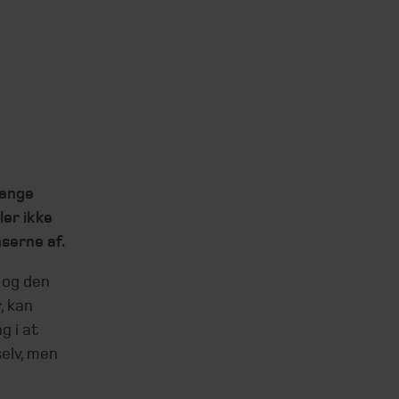
mange
ler ikke
serne af.
 og den
, kan
g i at
selv, men