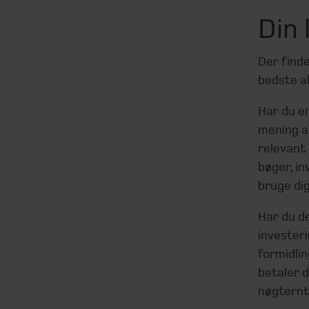
Din 
Der finde
bedste al
Har du en
mening at
relevant 
bøger, in
bruge dig
Har du d
invester
formidlin
betaler d
nøgternt