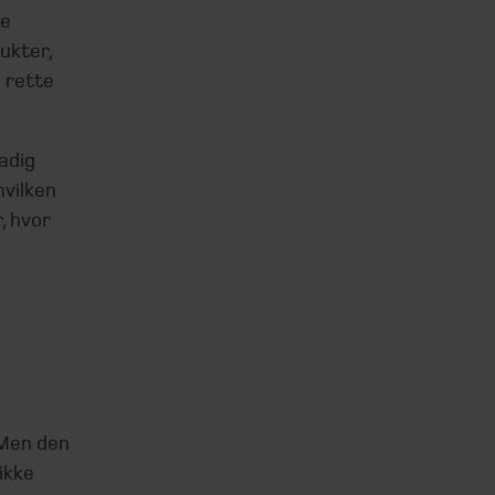
le
ukter,
n rette
adig
hvilken
, hvor
. Men den
ikke