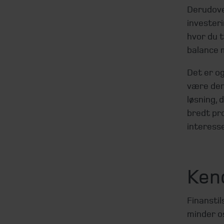
Derudove
invester
hvor du t
balance m
Det er og
være den 
løsning, 
bredt pro
interesse
Kend
Finanstil
minder os