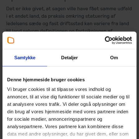
Det er ikke givet, at sagen ville have fået samme udfald
i et andet land, da praksis omkring statuering af
ledelsens sæde og fast driftssted kan variere fra land
til land selvom definitionen og fortolkningen af
regelsættet tager sit afsæt i anerkendte OEDC-
principper.
Samtykke
Detaljer
Om
Denne hjemmeside bruger cookies
Vi bruger cookies til at tilpasse vores indhold og
annoncer, til at vise dig funktioner til sociale medier og til
at analysere vores trafik. Vi deler også oplysninger om
din brug af vores hjemmeside med vores partnere inden
for sociale medier, annonceringspartnere og
analysepartnere. Vores partnere kan kombinere disse
data med andre oplysninger, du har givet dem, eller som