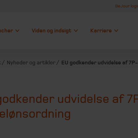
BeJour logi
ncher
Viden og indsigt
Karriere
t
Nyheder og artikler
EU godkender udvidelse af 7P
godkender udvidelse af 7
ielønsordning