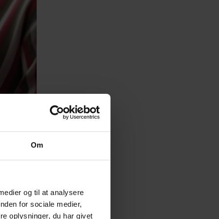
Om
 medier og til at analysere
nden for sociale medier,
e oplysninger, du har givet