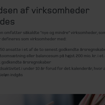
dsen af virksomheder
ides
en omfatter såkaldte “nye og mindre” virksomheder, so
 defineres som virksomheder med:
 150 ansatte i et af de to senest godkendte årsregnskab
toomsætning eller balancesum på højst 200 mio. kr. i et 
 godkendte årsregnskaber
saktivitet i under 10 år forud for det kalenderår, hvor 
ieløn indgås