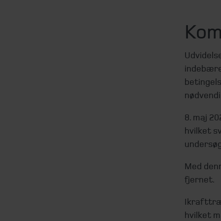
Kom
Udvidels
indebære
betingel
nødvendi
8. maj 20
hvilket s
undersøg
Med denn
fjernet.
Ikrafttr
hvilket m