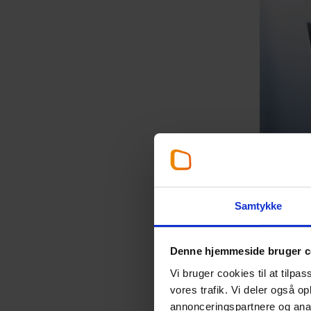
Samtykke
Loft
Denne hjemmeside bruger c
Vi bruger cookies til at tilpas
Samtidig 
vores trafik. Vi deler også 
medarbej
annonceringspartnere og anal