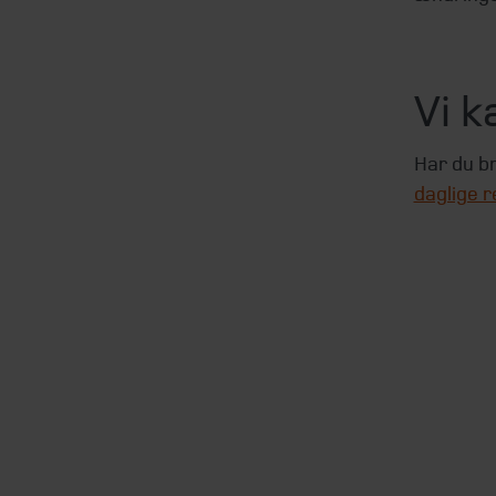
Vi k
Har du br
daglige r