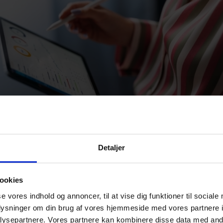
Detaljer
et for værdi fjernes helt
ookies
se vores indhold og annoncer, til at vise dig funktioner til sociale
fjernes loftet for værdien af aktieløn, forudsat, at
oplysninger om din brug af vores hjemmeside med vores partnere i
deren modtager tilstrækkelig løn.
ysepartnere. Vores partnere kan kombinere disse data med andr