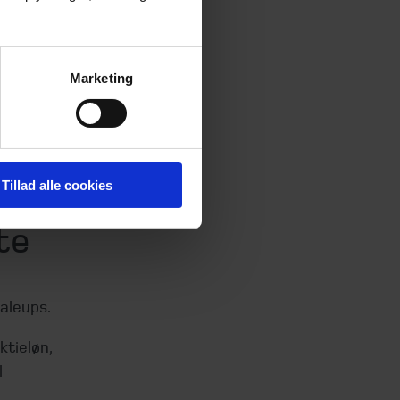
ermed
kab under
r med
Marketing
nt løn og
Tillad alle cookies
te
aleups.
tieløn,
l