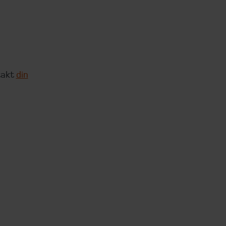
takt
din