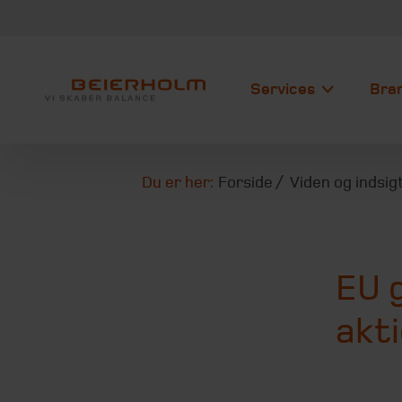
Services
Bra
Du er her:
Forside
Viden og indsig
EU 
akt