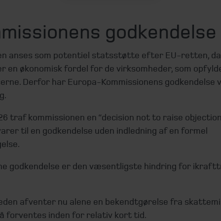
missionens godkendels
en anses som potentiel statsstøtte efter EU-retten, da
r en økonomisk fordel for de virksomheder, som opfyld
serne. Derfor har Europa-Kommissionens godkendelse 
g.
26 traf kommissionen en “decision not to raise objection
varer til en godkendelse uden indledning af en formel
else.
e godkendelse er den væsentligste hindring for ikraf
æden afventer nu alene en bekendtgørelse fra skattemi
å forventes inden for relativ kort tid.