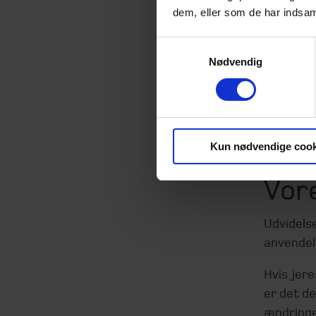
dem, eller som de har indsaml
Ordningen
også til
Samtykkevalg
§ 7P. De
Nødvendig
fokus på 
Fjernelse
reducere
Kun nødvendige cook
værdians
Vore
Udvidels
anvendel
Hvis jer
er det de
ændringe