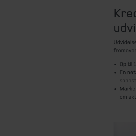
Kre
udv
Udvidels
fremover
Op til
En net
senest
Marked
om akt