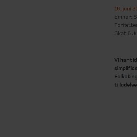
16. juni 
Emner:
S
Forfatte
Skat & J
Vi har ti
simplific
Folketin
tilladels