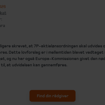
2026
kat
r:
ura
dligere skrevet, at 7P-aktielønsordningen skal udvides 
eres. Dette lovforslag er i mellemtiden blevet vedtaget 
get, og nu har også Europa-Kommissionen givet den nø
e til, at udvidelsen kan gennemføres.
Find din rådgiver