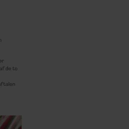
m
er
af de to
aftalen