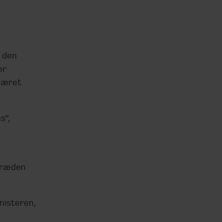
e
 den
er
været
s”,
ttræden
nisteren,