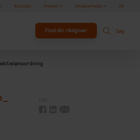
n
Kontakt
Presse
Om Beierholm
UK
Find din rådgiver
Søg
-aktielønsordning
P-
Del