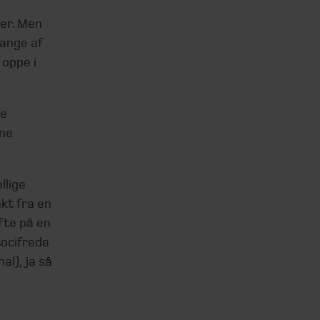
ser. Men
mange af
 oppe i
re
ine
llige
kt fra en
fte på en
tocifrede
al), ja så