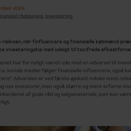
ember 2024
inansiel rådgivning
,
Investering
e risikoen, når finfluencers og finansielle købmænd pr
e investeringstip med udsigt til tocifrede afkastforve
synet har for nyligt været ude med en advarsel til inves
.a. sociale medier følger finansielle influencere, også ka
cere”. Advarslen er ved første øjekast måske mest rele
og nye investorer, men også større og mere erfarne inv
ombarderet af gode råd og salgsmateriale, som kan vær
rligt.