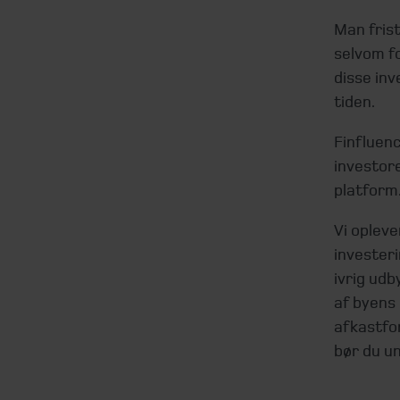
Man frist
selvom fo
disse inv
tiden.
Finfluen
investore
platform.
Vi opleve
investeri
ivrig udb
af byens 
afkastfor
bør du u