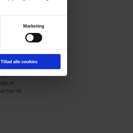
er, grøn
r ikke et
ig.
Marketing
lt galt
 af
så
ede mange
Tillad alle cookies
80’erne,
ng), men
bage er
ærker til