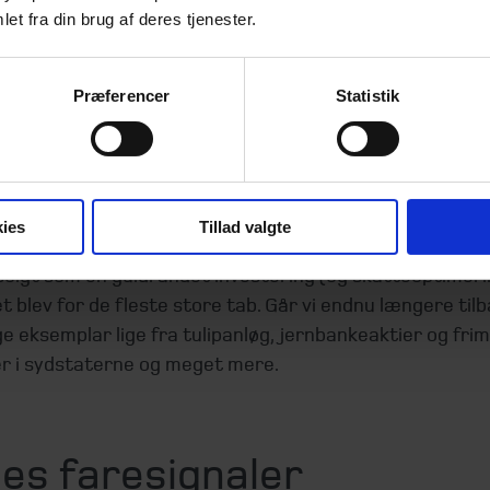
ers, hedgefonde fra kendte finansfolk, ejendomsprojekt
et fra din brug af deres tjenester.
nvesteringsselskaber, skibe, krypto og meget mere. Det e
men. Det er blot investeringsprodukterne, der ændrer s
Præferencer
Statistik
ere kendte eksemplar op til finanskrisen, hvor det gik he
e hedgefonde og gearede investeringsselskaber udbudt
selvom de blev markedsført som et af de sikre valg. Og
projekter herhjemme, i Tyskland og sågar i Dubai kost
ies
Tillad valgte
er penge. Mange husker sikkert også skibsanparterne i 
solgt som en guldrandet investering (og skatteoptimeri
t blev for de fleste store tab. Går vi endnu længere til
 eksemplar lige fra tulipanløg, jernbankeaktier og frim
er i sydstaterne og meget mere.
es faresignaler