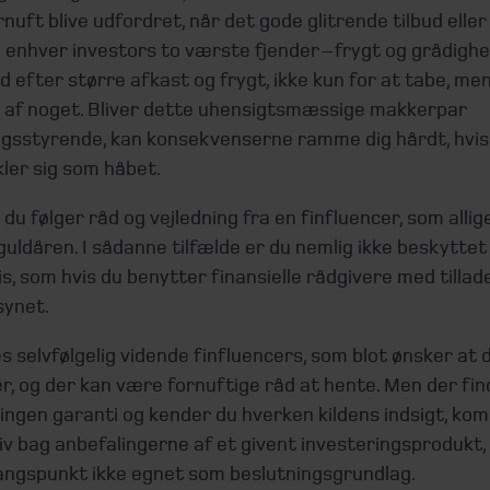
nuft blive udfordret, når det gode glitrende tilbud eller 
 enhver investors to værste fjender – frygt og grådighe
 efter større afkast og frygt, ikke kun for at tabe, me
ip af noget. Bliver dette uhensigtsmæssige makkerpar
ngsstyrende, kan konsekvenserne ramme dig hårdt, hvis
kler sig som håbet.
 du følger råd og vejledning fra en finfluencer, som allig
ldåren. I sådanne tilfælde er du nemlig ikke beskyttet
, som hvis du benytter finansielle rådgivere med tillade
synet.
s selvfølgelig vidende finfluencers, som blot ønsker at d
r, og der kan være fornuftige råd at hente. Men der fi
ingen garanti og kender du hverken kildens indsigt, ko
iv bag anbefalingerne af et givent investeringsprodukt,
ngspunkt ikke egnet som beslutningsgrundlag.