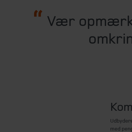
Vær opmærks
omkrin
Komp
Udbydere
med peng