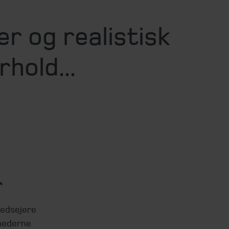
 og realistisk
hold...
r
hedsejere
hederne