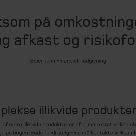
om på omkostninger
g afkast og risikofor
Beierholm Finansiel Rådgivning
lekse illikvide produkte
 af mere illikvide produkter er ofte målrettet virksom
e på bogen. Både fordi sælgerne må kontakte virksom