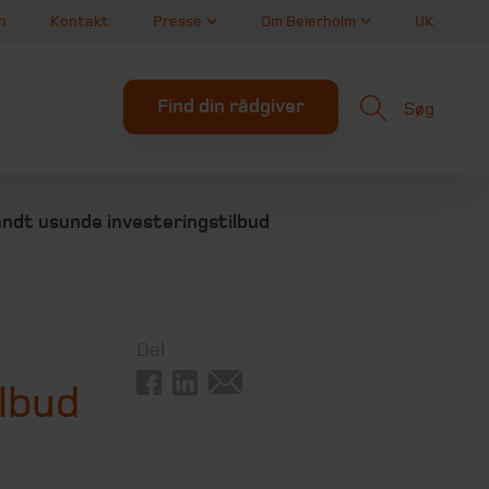
n
Kontakt
Presse
Om Beierholm
UK
Find din rådgiver
Søg
ndt usunde investeringstilbud
Del
lbud