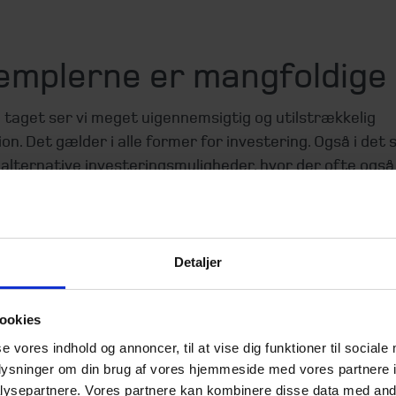
emplerne er mangfoldige
e taget ser vi meget uigennemsigtig og utilstrækkelig
on. Det gælder i alle former for investering. Også i det 
alternative investeringsmuligheder, hvor der ofte også
ære særligt opmærksom.
es gode projekter på markedet, men vi ser også mange
 på det modsatte. Projekter, der lover mere, end de ka
Detaljer
, hvor risiko og omkostninger er så høje, at det for den
er meget usandsynligt at sikre et fornuftigt og stabilt 
ookies
kke et afkast, som svarer til risikoforholdene og de af u
rede afkastforventninger.
se vores indhold og annoncer, til at vise dig funktioner til sociale
oplysninger om din brug af vores hjemmeside med vores partnere i
r i mange forskellige former og farver. De førnævnte
ysepartnere. Vores partnere kan kombinere disse data med andr