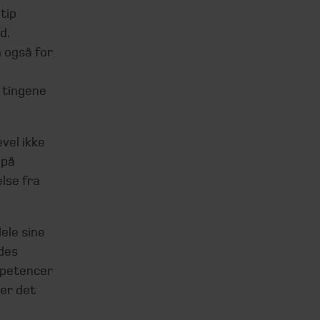
tip
d.
n også for
 tingene
evel ikke
 på
lse fra
ele sine
ndes
mpetencer
 er det