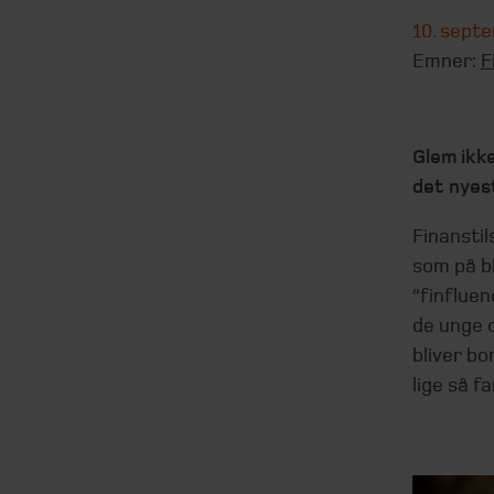
10. sept
Emner:
F
Glem ikk
det nyest
Finanstil
som på bl
”finfluen
de unge 
bliver b
lige så fa