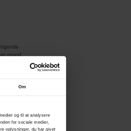
stigende
 er grund
n holde.
Om
 enkelte
afkast –
dbyder
 medier og til at analysere
nden for sociale medier,
e oplysninger, du har givet