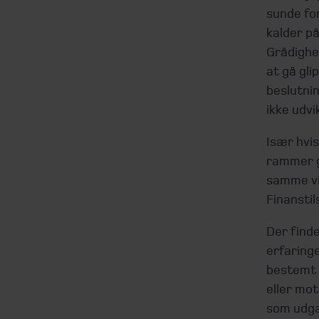
sunde for
kalder på
Grådighed
at gå gl
beslutni
ikke udvi
Især hvis
rammer gu
samme vis
Finanstil
Der finde
erfaringe
bestemt 
eller mot
som udga