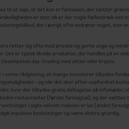
es til at sige, at det kun er fantasien, der sætter græn
rskelligheden er stor, så er der nogle fællestræk ved 
esteringstilbud, der i øvrigt ofte vedrører noget, som er
cers retter sig ofte mod private og gerne unge og mind
r. Det er typisk likvide produkter, der handles på en onl
 Eksempelvis day-trading med aktier eller krypto.
r i vores rådgivning, at mange investorer tilbydes forske
ngsmuligheder – og når det sker efter uopfordret konta
yder, hvor der tilbydes gratis deltagelse på infomøder, o
bedre restauranter (første faresignal), og der sættes 
ventninger i sigte selvom risikoen er lav (andet faresign
ndgå impulsive beslutninger og være ekstra grundig.