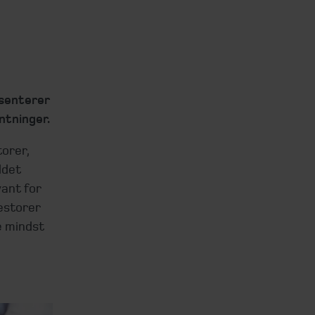
æsenterer
ntninger.
torer,
ldet
vant for
estorer
e mindst