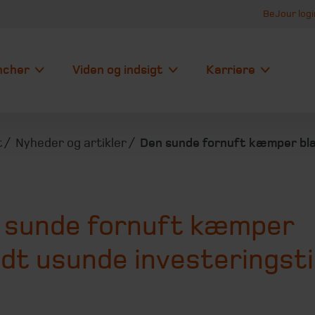
BeJour logi
ncher
Viden og indsigt
Karriere
t
Nyheder og artikler
Den sunde fornuft kæmper bla
 sunde fornuft kæmper
dt usunde investeringsti