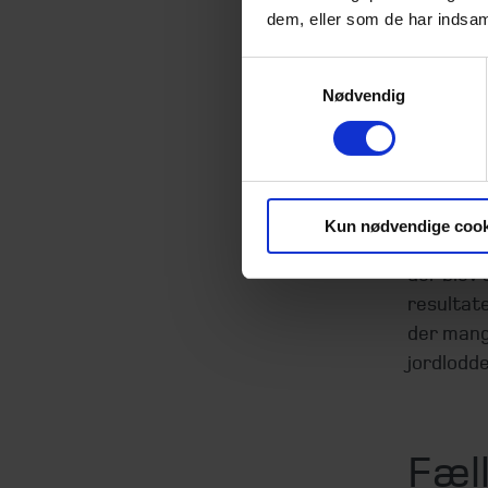
finfluenc
dem, eller som de har indsaml
energi, i
Samtykkevalg
nyt fæno
Nødvendig
Der er fl
med fler
banker – 
ejendoms
Kun nødvendige cook
investor
der blev 
resultate
der mange
jordlodd
Fæll