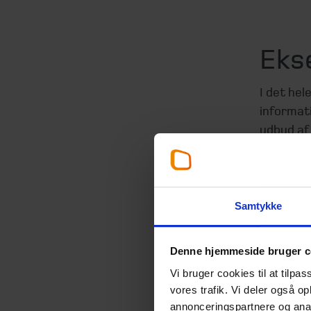
Eks
I det hel
informati
udbud af 
til at v
Der find
eksempler
Samtykke
Eksempler
investor 
Denne hjemmeside bruger c
og slet i
præsente
Vi bruger cookies til at tilpas
vores trafik. Vi deler også 
De komme
annonceringspartnere og anal