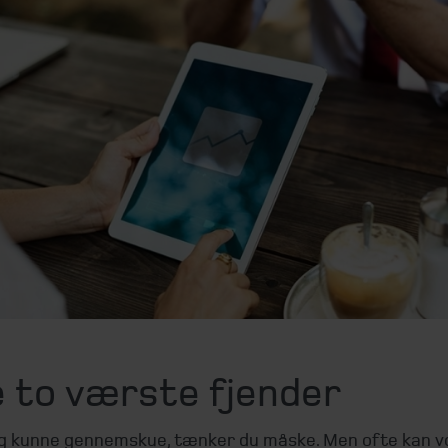
e to værste fjender
jeg kunne gennemskue, tænker du måske. Men ofte kan v